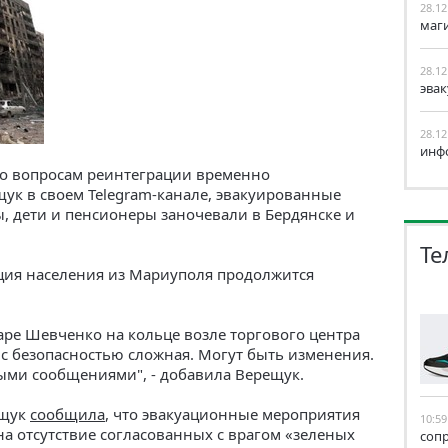
28.12
маг
28.12
эва
28.12
инф
о вопросам реинтеграции временно
к в своем Telegram-канале, эвакуированные
 дети и пенсионеры заночевали в Бердянске и
Те
ация населения из Мариуполя продолжится
аре Шевченко на кольце возле торгового центра
я с безопасностью сложная. Могут быть изменения.
ыми сообщениями", - добавила Верещук.
ещук
сообщила
, что эвакуационные мероприятия
10:59
на отсутствие согласованных с врагом «зеленых
соп