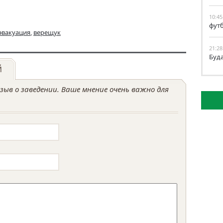
10:45
фут
эвакуация
,
верещук
21:28
Буд
й
ыв о заведении. Ваше мнение очень важно для