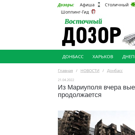
Афиша
Столичный
Дозоры:
Шоппинг-Гид
ДОНБАСС
ХАРЬКОВ
ДНЕП
Главная
/
НОВОСТИ
/
Донбасс
21.04.2022
Из Мариуполя вчера вые
продолжается