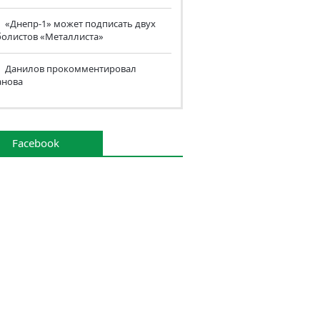
«Днепр-1» может подписать двух
болистов «Металлиста»
Данилов прокомментировал
анова
Facebook