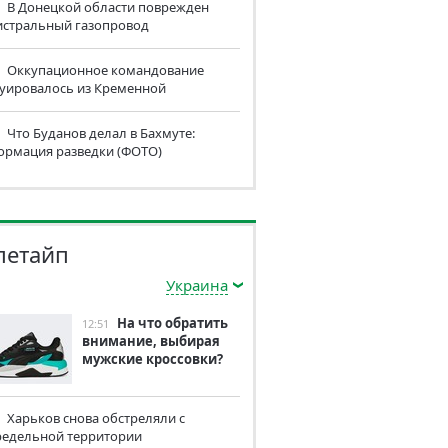
В Донецкой области поврежден
истральный газопровод
Оккупационное командование
куировалось из Кременной
Что Буданов делал в Бахмуте:
ормация разведки (ФОТО)
летайп
Украина
На что обратить
12:51
внимание, выбирая
мужские кроссовки?
Харьков снова обстреляли с
редельной территории