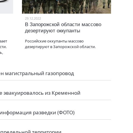
29.12.2022
В Запорожской области массово
дезертируют оккупанты
вает
Российские оккупанты массово
сти.
дезертируют в Запорожской области.
ь,
ен магистральный газопровод
 эвакуировалось из Кременной
: информация разведки (ФОТО)
сопредельной территории