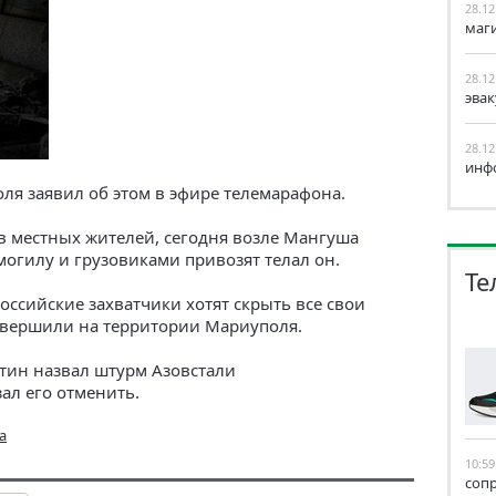
28.12
маг
28.12
эва
28.12
инф
ля заявил об этом в эфире телемарафона.
лов местных жителей, сегодня возле Мангуша
огилу и грузовиками привозят телал он.
Те
российские захватчики хотят скрыть все свои
овершили на территории Мариуполя.
утин назвал штурм Азовстали
ал его отменить.
а
10:59
соп