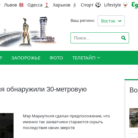
Львов
Одесса
Харьков
Спорт
Lifestyle
Ваш регион:
Восток
Р
ЗАПОРОЖЬЕ
ФОТО
ТЕЛЕТАЙП
Во
ля обнаружили 30-метровую
Мэр Мариуполя сделал предположение, что
именно так захватчики стараются скрыть
последствия своих зверств