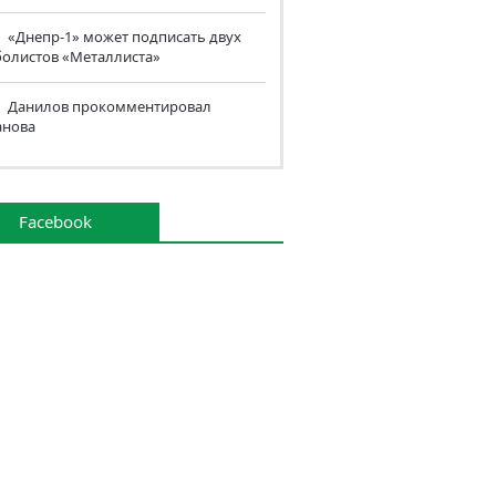
«Днепр-1» может подписать двух
болистов «Металлиста»
Данилов прокомментировал
анова
Facebook