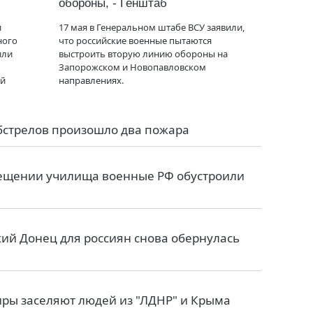
обороны, - Генштаб
и
17 мая в Генеральном штабе ВСУ заявили,
ного
что российские военные пытаются
или
выстроить вторую линию обороны на
Запорожском и Новопавловском
ой
направлениях.
обстрелов произошло два пожара
мещении училища военные РФ обустроили
ий Донец для россиян снова обернулась
иры заселяют людей из "ЛДНР" и Крыма