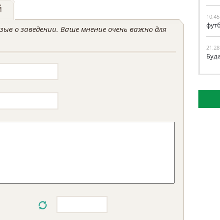
й
10:45
фут
ыв о заведении. Ваше мнение очень важно для
21:28
Буд