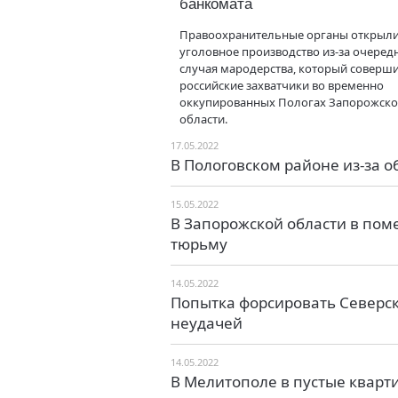
банкомата
Правоохранительные органы открыл
уголовное производство из-за очеред
случая мародерства, который соверш
российские захватчики во временно
оккупированных Пологах Запорожск
области.
17.05.2022
В Пологовском районе из-за 
15.05.2022
В Запорожской области в по
тюрьму
14.05.2022
Попытка форсировать Северск
неудачей
14.05.2022
В Мелитополе в пустые кварт