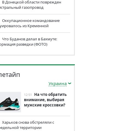
В Донецкой области поврежден
истральный газопровод
Оккупационное командование
куировалось из Кременной
Что Буданов делал в Бахмуте:
ормация разведки (ФОТО)
летайп
Украина
На что обратить
12:51
внимание, выбирая
мужские кроссовки?
Харьков снова обстреляли с
редельной территории