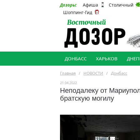
Афиша
Столичный
Дозоры:
Шоппинг-Гид
ДОНБАСС
ХАРЬКОВ
ДНЕП
Главная
/
НОВОСТИ
/
Донбасс
21.04.2022
Неподалеку от Мариупо
братскую могилу