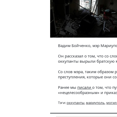
Вадим Бойченко, мэр Мариупо
Он рассказал о том, что со с
оккупанты вырыли братскую м
Со слов мэра, таким образом 
преступления, которые они с
Ранее мы
писали
о том, что п
«нецелесообразным» и приказ
Тэги:
оккупанты
,
мариуполь
,
могил