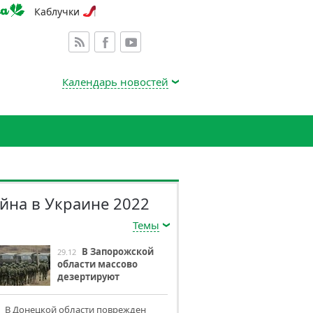
Каблучки
Календарь новостей
йна в Украине 2022
Темы
В Запорожской
29.12
области массово
дезертируют
оккупанты
В Донецкой области поврежден