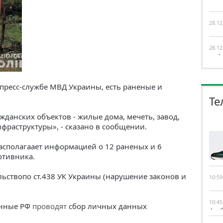
маг
28.12
эва
28.12
инф
 пресс-службе МВД Украины, есть раненые и
Те
данских объектов - жилые дома, мечеть, завод,
фраструктуры», - сказано в сообщении.
сполагаает информацией о 12 раненых и 6
отивника.
льствопо ст.438 УК Украины (нарушение законов и
10:59
соп
10:45
енные РФ
проводят
сбор личных данных
фут