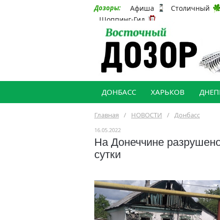
Афиша
Столичный
Дозоры:
Шоппинг-Гид
ДОНБАСС
ХАРЬКОВ
ДНЕП
Главная
/
НОВОСТИ
/
Донбасс
16.05.2022
На Донеччине разрушено
сутки