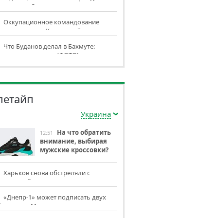
истральный газопровод
Оккупационное командование
куировалось из Кременной
Что Буданов делал в Бахмуте:
ормация разведки (ФОТО)
летайп
Украина
На что обратить
12:51
внимание, выбирая
мужские кроссовки?
Харьков снова обстреляли с
редельной территории
«Днепр-1» может подписать двух
болистов «Металлиста»