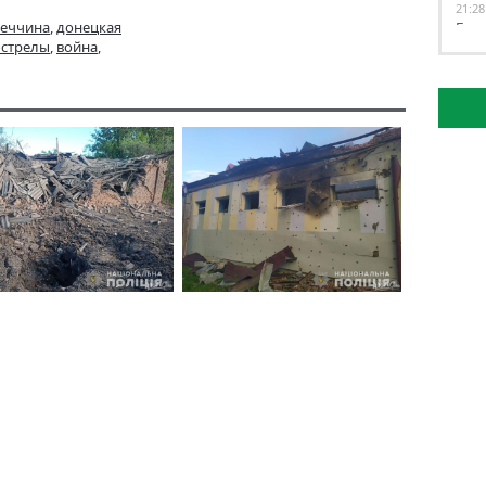
21:28
еччина
,
донецкая
Буд
бстрелы
,
война
,