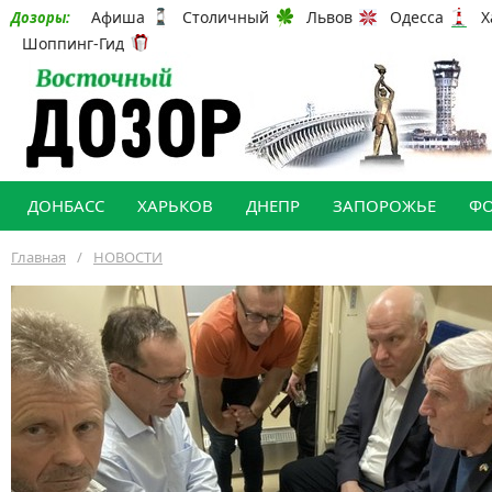
Афиша
Столичный
Львов
Одесса
Х
Дозоры:
Шоппинг-Гид
ДОНБАСС
ХАРЬКОВ
ДНЕПР
ЗАПОРОЖЬЕ
Ф
Главная
/
НОВОСТИ