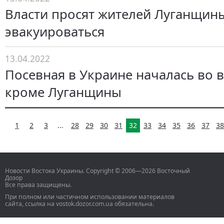
Власти просят жителей Луганщин
эвакуироваться
13.04.2022
Посевная в Украине началась во в
кроме Луганщины
1
2
3
...
28
29
30
31
32
33
34
35
36
37
38
Новости Востока Украины. Copyright © 2006—2026 Восточный
Дозор
Все права защищены.
При полном или частичном использовании материалов
сайта, ссылка на vostok.dozor.com.ua обязательна.