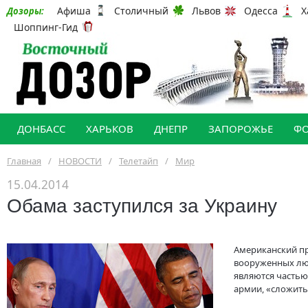
Афиша
Столичный
Львов
Одесса
Х
Дозоры:
Шоппинг-Гид
ДОНБАСС
ХАРЬКОВ
ДНЕПР
ЗАПОРОЖЬЕ
Ф
Главная
/
НОВОСТИ
/
Телетайп
/
Мир
15.04.2014
Обама заступился за Украину
Американский пр
вооруженных люд
являются частью
армии, «сложить