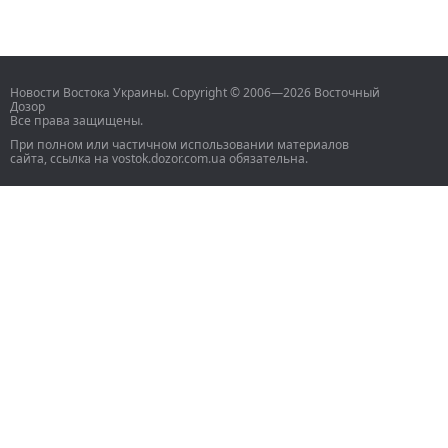
Новости Востока Украины. Copyright © 2006—2026 Восточный
Дозор
Все права защищены.
При полном или частичном использовании материалов
сайта, ссылка на vostok.dozor.com.ua обязательна.