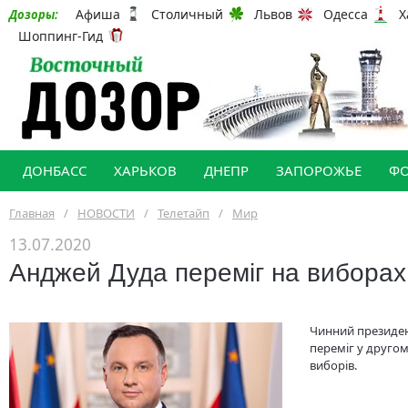
Афиша
Столичный
Львов
Одесса
Х
Дозоры:
Шоппинг-Гид
ДОНБАСС
ХАРЬКОВ
ДНЕПР
ЗАПОРОЖЬЕ
Ф
Главная
/
НОВОСТИ
/
Телетайп
/
Мир
13.07.2020
Анджей Дуда переміг на виборах
Чинний президе
переміг у другом
виборів.