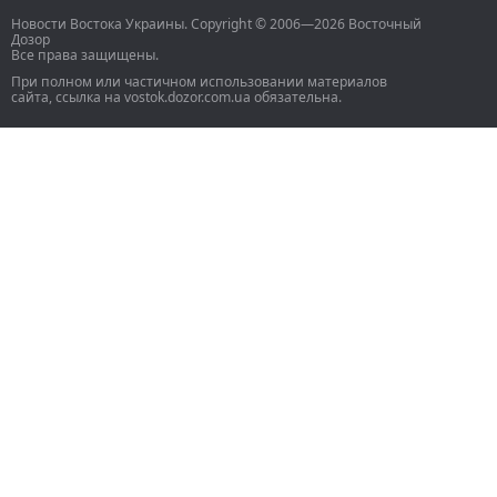
Новости Востока Украины. Copyright © 2006—2026 Восточный
Дозор
Все права защищены.
При полном или частичном использовании материалов
сайта, ссылка на vostok.dozor.com.ua обязательна.