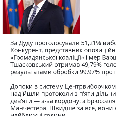
За Дуду проголосували 51,21% вибо
Конкурент, представник опозиційн
«Громадянської коаліції» і мер Ва
Тшасковський отримав 49,79% голо
результатами обробки 99,97% прот
Допоки в систему Центрвиборчком
надійшли протоколи з пʼяти дільни
девʼяти — з-за кордону: з Брюсселя
Манчестера. Швидше за все, вони 
найближчі години.