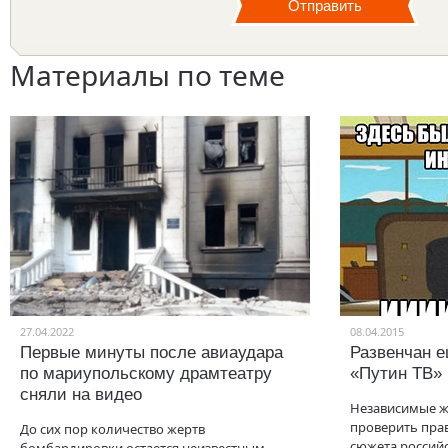
Материалы по теме
27.04.2022
08.04.2015
Первые минуты после авиаудара
Развенчан 
по мариупольскому драмтеатру
«Путин ТВ»
сняли на видео
Независимые ж
проверить пр
До сих пор количество жертв
сюжета российс