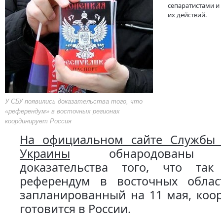
сепаратистами 
их действий.
У СБУ появились доказательства того, что
«референдум» в восточных регионах
координирует Россия
На официальном сайте Службы 
Украины
обнародованы бе
доказательства того, что та
референдум в восточных облас
запланированный на 11 мая, коо
готовится в России.