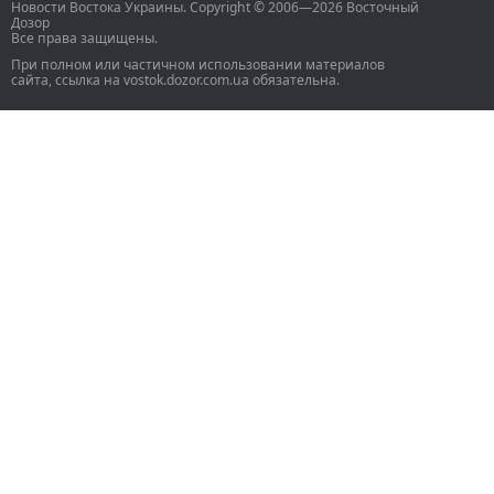
Новости Востока Украины. Copyright © 2006—2026 Восточный
Дозор
Все права защищены.
При полном или частичном использовании материалов
сайта, ссылка на vostok.dozor.com.ua обязательна.