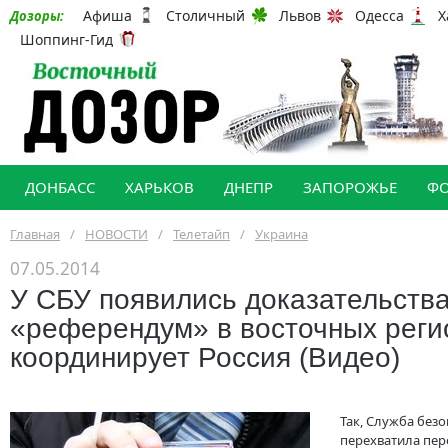
Афиша
Столичный
Львов
Одесса
Х
Дозоры:
Шоппинг-Гид
ДОНБАСС
ХАРЬКОВ
ДНЕПР
ЗАПОРОЖЬЕ
Ф
Главная
/
НОВОСТИ
/
Телетайп
/
Украина
07.05.2014
У СБУ появились доказательства 
«референдум» в восточных реги
координирует Россия (Видео)
Так, Служба без
перехватила пе