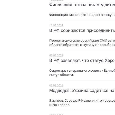
Финляндия готова незамедлител
Финляндия заявила, что подаст заявку 
11.05.2022
В РФ собираются присоединит
Пропагандистские российские СМИ заго
области обратятся к Путину с просьбой 
06.05.2022
В РФ заявляют, что статус Хер
Секретарь генерального совета «Едино
статус области.
02.05.2022
Медведев: Украина садиться н
Зампред Совбеза РФ заявил, что «раско
шею Европе.