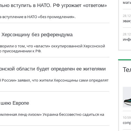
маг
ьно вступить в НАТО. РФ угрожает «ответом»
28.12
на вступление в НАТО «без промедления».
эва
ь Херсонщину без референдума
28.12
инф
ворили о том, что «власти» оккупированной Херсонской
о присоединении к РФ.
Те
сонской области будет определен ее жителями
й России» заявил, что жители Херсонщины сами определят
а шею Европе
рмленная ленд-лизом» Украина бессовестно садиться на
10:59
соп