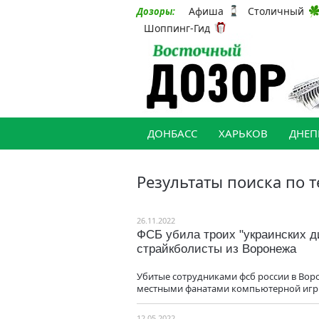
Афиша
Столичный
Дозоры:
Шоппинг-Гид
ДОНБАСС
ХАРЬКОВ
ДНЕП
Результаты поиска по т
26.11.2022
ФСБ убила троих "украинских д
страйкболисты из Воронежа
Убитые сотрудниками фсб россии в Воро
местными фанатами компьютерной игр
12.05.2022