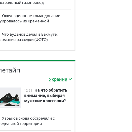
истральный газопровод
Оккупационное командование
куировалось из Кременной
Что Буданов делал в Бахмуте:
ормация разведки (ФОТО)
летайп
Украина
На что обратить
12:51
внимание, выбирая
мужские кроссовки?
Харьков снова обстреляли с
редельной территории