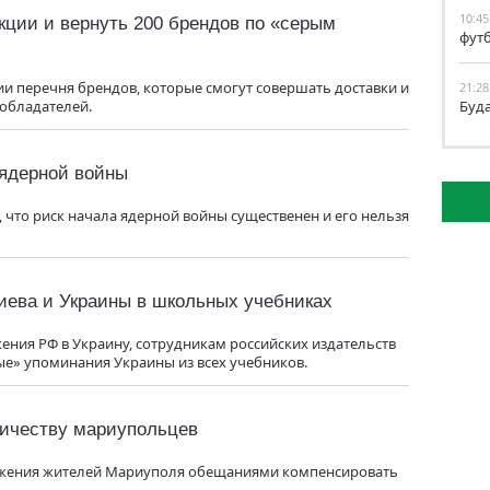
10:45
кции и вернуть 200 брендов по «серым
фут
и перечня брендов, которые смогут совершать доставки и
21:28
обладателей.
Буд
 ядерной войны
 что риск начала ядерной войны существенен и его нельзя
иева и Украины в школьных учебниках
ния РФ в Украину, сотрудникам российских издательств
е» упоминания Украины из всех учебников.
ничеству мариупольцев
ожения жителей Мариуполя обещаниями компенсировать