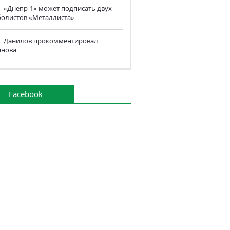
«Днепр-1» может подписать двух
болистов «Металлиста»
Данилов прокомментировал
анова
Facebook