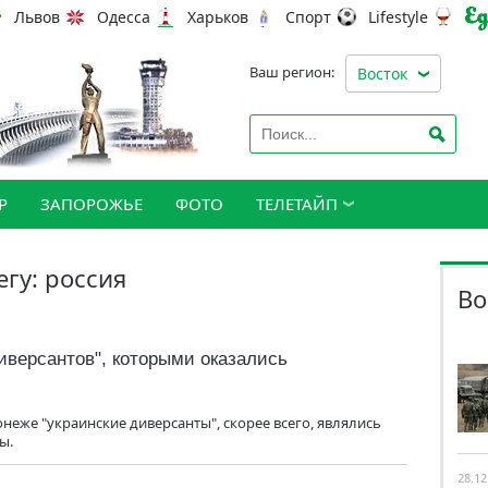
Львов
Одесса
Харьков
Спорт
Lifestyle
Ваш регион:
Восток
Р
ЗАПОРОЖЬЕ
ФОТО
ТЕЛЕТАЙП
егу: россия
Во
иверсантов", которыми оказались
неже "украинские диверсанты", скорее всего, являлись
ы.
28.12