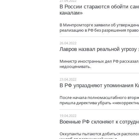
27.04.2022
В России стараются обойти сан
каналам»
В Минпромторге заявили об утверждени
реализацию в РФ без разрешения право
26.04.2022
Лавров назвал реальной угрозу
Министр иностранных дел РФ рассказал,
недооценивать.
23.04.2022
В РФ упраздняют упоминания К
После начала полномасштабного вторже
пришла директива убрать «некорректны
19.04.2022
Военные РФ склоняют к сотруд
Оккупанты пытаются добиться распол