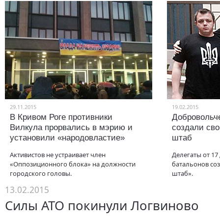
29.11.2015
19.02.2015
В Кривом Роге противники
Добровольч
Вилкула прорвались в мэрию и
создали св
установили «народовластие»
штаб
Активистов не устраивает член
Делегаты от 17
«Оппозиционного блока» на должности
батальонов со
городского головы.
штаб».
13.02.2015
Силы АТО покинули Логвиново