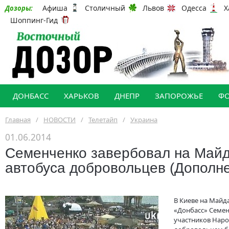
Афиша
Столичный
Львов
Одесса
Х
Дозоры:
Шоппинг-Гид
ДОНБАСС
ХАРЬКОВ
ДНЕПР
ЗАПОРОЖЬЕ
Ф
Главная
/
НОВОСТИ
/
Телетайп
/
Украина
01.06.2014
Семенченко завербовал на Май
автобуса добровольцев (Дополн
В Киеве на Майд
«Донбасс» Семен
участников Наро