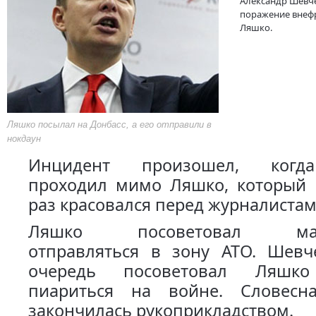
Александр Шевч
поражение внеф
Ляшко.
Ляшко посылал на Донбасс, а его отправили в
нокдаун
Инцидент произошел, когд
проходил мимо Ляшко, который
раз красовался перед журналистам
Ляшко посоветовал мажо
отправляться в зону АТО. Шевч
очередь посоветовал Ляшко
пиариться на войне. Словесн
закончилась рукоприкладством.