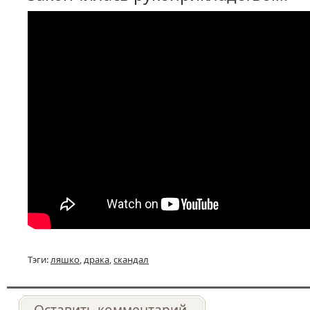
Тэги:
ляшко
,
драка
,
скандал