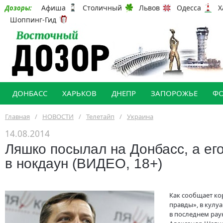
Афиша
Столичный
Львов
Одесса
Х
Дозоры:
Шоппинг-Гид
ДОНБАСС
ХАРЬКОВ
ДНЕПР
ЗАПОРОЖЬЕ
Ф
Главная
/
НОВОСТИ
/
Телетайп
/
Украина
14.08.2014
Ляшко посылал на Донбасс, а ег
в нокдаун (ВИДЕО, 18+)
Как сообщает ко
правды», в кулу
в последнем ра