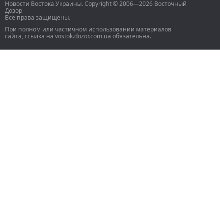
Новости Востока Украины. Copyright © 2006—2026 Восточный
Дозор
Все права защищены.
При полном или частичном использовании материалов
сайта, ссылка на vostok.dozor.com.ua обязательна.