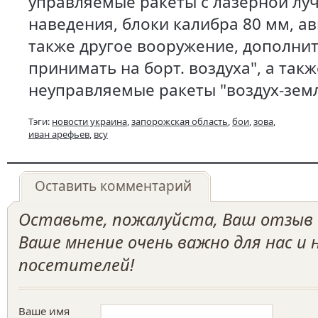
управляемые ракеты с лазерной лу
наведения, блоки калибра 80 мм, а
также другое вооружение, дополни
принимать на борт. воздуха", а такж
неуправляемые ракеты "воздух-земл
Тэги:
новости украина
,
запорожская область
,
бои
,
зова
,
иван арефьев
,
всу
Оставить комментарий
Оставьте, пожалуйста, Ваш отзыв о
Ваше мнение очень важно для нас и
посетителей!
Ваше имя