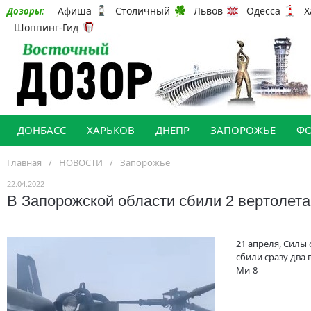
Афиша
Столичный
Львов
Одесса
Х
Дозоры:
Шоппинг-Гид
ДОНБАСС
ХАРЬКОВ
ДНЕПР
ЗАПОРОЖЬЕ
Ф
Главная
/
НОВОСТИ
/
Запорожье
22.04.2022
В Запорожской области сбили 2 вертолета
21 апреля, Силы
сбили сразу два в
Ми-8