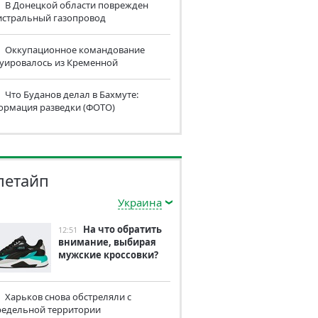
В Донецкой области поврежден
истральный газопровод
Оккупационное командование
куировалось из Кременной
Что Буданов делал в Бахмуте:
ормация разведки (ФОТО)
летайп
Украина
На что обратить
12:51
внимание, выбирая
мужские кроссовки?
Харьков снова обстреляли с
редельной территории