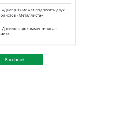
«Днепр-1» может подписать двух
болистов «Металлиста»
Данилов прокомментировал
анова
Facebook