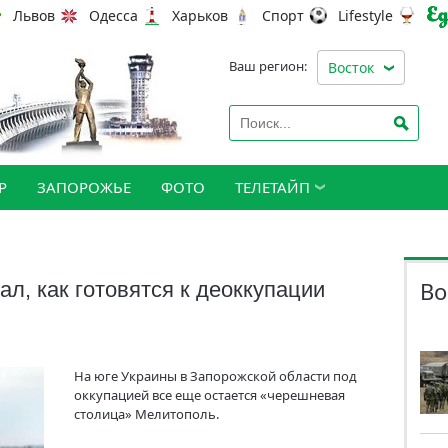
Львов
Одесса
Харьков
Спорт
Lifestyle
Ваш регион:
Восток
Р
ЗАПОРОЖЬЕ
ФОТО
ТЕЛЕТАЙП
Во
л, как готовятся к деоккупации
На юге Украины в Запорожской области под
оккупацией все еще остается «черешневая
столица» Мелитополь.