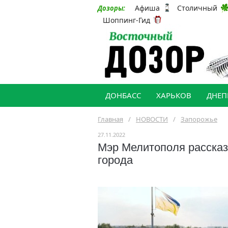
Афиша
Столичный
Дозоры:
Шоппинг-Гид
ДОНБАСС
ХАРЬКОВ
ДНЕП
Главная
/
НОВОСТИ
/
Запорожье
27.11.2022
Мэр Мелитополя рассказа
города