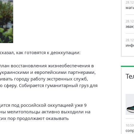
28.12
маг
28.12
эва
28.12
инф
казал, как готовятся к деоккупации:
план восстановления жизнеобеспечения в
с украинскими и европейскими партнерами,
Те
ивать городу работу экстренных служб,
сферу. Собирается гуманитарный груз для
тся под российской оккупацией уже 9
ойны мелитопольцы активно выходили на
сих пор продолжают оказывать
10:59
соп