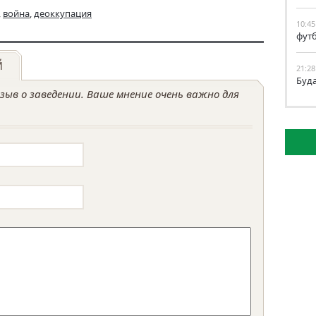
,
война
,
деоккупация
10:45
фут
й
21:28
Буд
ыв о заведении. Ваше мнение очень важно для