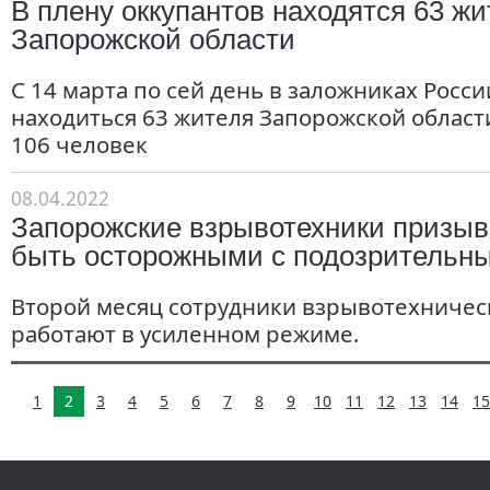
В плену оккупантов находятся 63 жи
Запорожской области
С 14 марта по сей день в заложниках Росс
находиться 63 жителя Запорожской област
106 человек
08.04.2022
Запорожские взрывотехники призыв
быть осторожными с подозрительн
Второй месяц сотрудники взрывотехничес
работают в усиленном режиме.
1
2
3
4
5
6
7
8
9
10
11
12
13
14
15