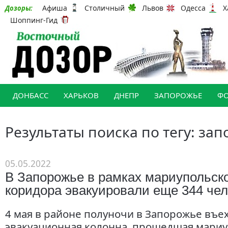
Афиша
Столичный
Львов
Одесса
Х
Дозоры:
Шоппинг-Гид
ДОНБАСС
ХАРЬКОВ
ДНЕПР
ЗАПОРОЖЬЕ
Ф
Результаты поиска по тегу: за
05.05.2022
В Запорожье в рамках мариупольско
коридора эвакуировали еще 344 че
4 мая в районе полуночи в Запорожье въе
эвакуационная колонна, прошедшая мари