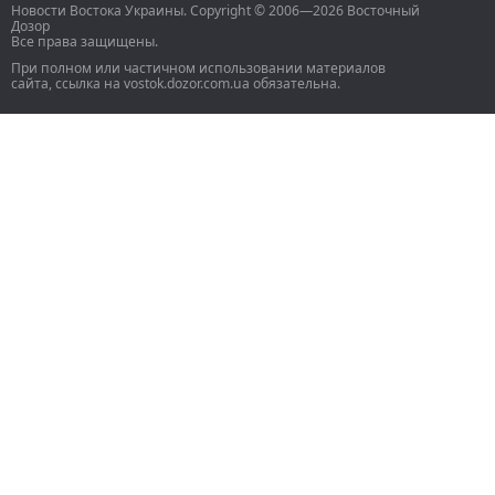
Новости Востока Украины. Copyright © 2006—2026 Восточный
Дозор
Все права защищены.
При полном или частичном использовании материалов
сайта, ссылка на vostok.dozor.com.ua обязательна.