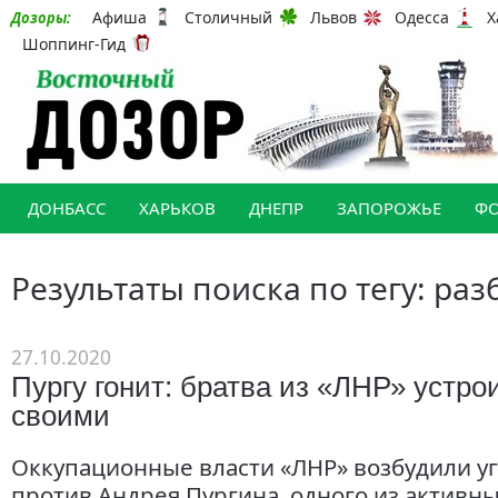
Афиша
Столичный
Львов
Одесса
Х
Дозоры:
Шоппинг-Гид
ДОНБАСС
ХАРЬКОВ
ДНЕПР
ЗАПОРОЖЬЕ
Ф
Результаты поиска по тегу: раз
27.10.2020
Пургу гонит: братва из «ЛНР» устро
своими
Оккупационные власти «ЛНР» возбудили у
против Андрея Пургина, одного из активны