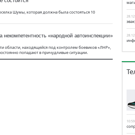
е состоится
маг
оселка Шумы, которая должна была состояться 10
28.12
эва
а некомпетентность «народной автоинспекции»
28.12
инф
ти области, находящейся под контролем боевиков «ЛНР»,
остоянно попадают в причудливые ситуации.
Те
10:59
соп