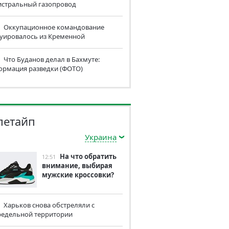
истральный газопровод
Оккупационное командование
куировалось из Кременной
Что Буданов делал в Бахмуте:
ормация разведки (ФОТО)
летайп
Украина
На что обратить
12:51
внимание, выбирая
мужские кроссовки?
Харьков снова обстреляли с
редельной территории