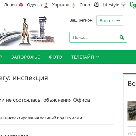
Львов
Одесса
Харьков
Спорт
Lifestyle
Ваш регион:
Восток
Р
ЗАПОРОЖЬЕ
ФОТО
ТЕЛЕТАЙП
егу: инспекция
Во
и не состоялась: объяснения Офиса
ны инспектирования позиций под Шумами.
28.12