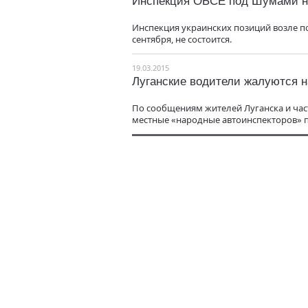
Инспекция ОБСЕ под Шумами н
Инспекция украинских позиций возле п
сентября, не состоится.
19.03.2015
Луганские водители жалуются н
По сообщениям жителей Луганска и час
местные «народные автоинспекторов» п