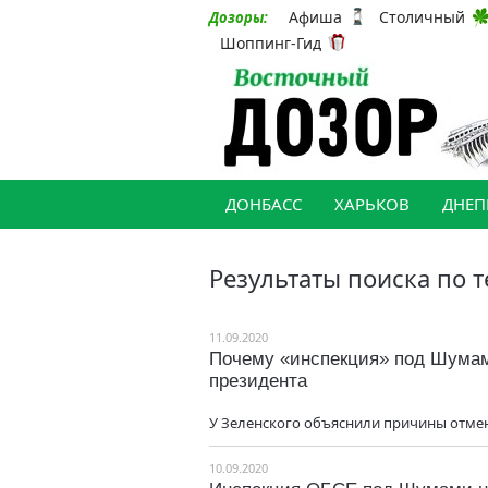
Афиша
Столичный
Дозоры:
Шоппинг-Гид
ДОНБАСС
ХАРЬКОВ
ДНЕП
Результаты поиска по т
11.09.2020
Почему «инспекция» под Шумам
президента
У Зеленского объяснили причины отме
10.09.2020