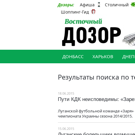
Афиша
Столичный
Дозоры:
Шоппинг-Гид
ДОНБАСС
ХАРЬКОВ
ДНЕП
Результаты поиска по т
18.06.2015
Пути КДК неисповедимы: «Заре»
Луганской футбольной команде «Заря» 
чемпионата Украины сезона 2014/2015.
15.06.2015
Луганские болельщики возмуще