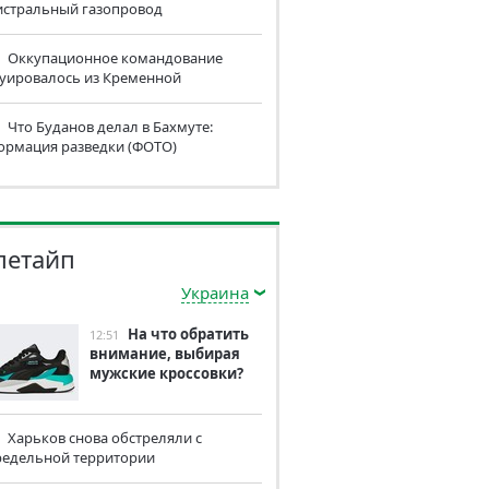
истральный газопровод
Оккупационное командование
куировалось из Кременной
Что Буданов делал в Бахмуте:
ормация разведки (ФОТО)
летайп
Украина
На что обратить
12:51
внимание, выбирая
мужские кроссовки?
Харьков снова обстреляли с
редельной территории