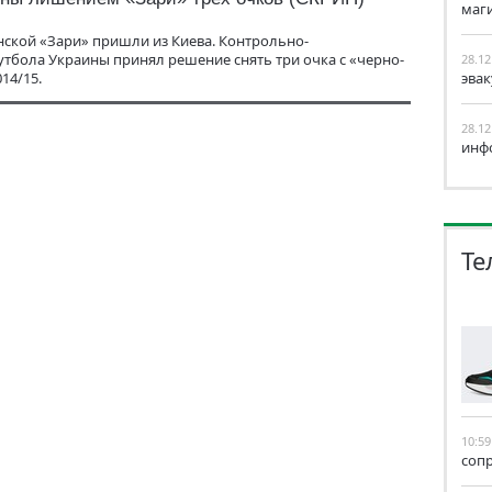
маг
ской «Зари» пришли из Киева. Контрольно-
бола Украины принял решение снять три очка с «черно-
28.12
14/15.
эва
28.12
инф
Те
10:59
соп