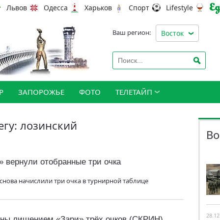
Львов
Одесса
Харьков
Спорт
Lifestyle
Ваш регион:
Восток
Р
ЗАПОРОЖЬЕ
ФОТО
ТЕЛЕТАЙП
егу: лозинский
Во
 вернули отобранные три очка
снова начислили три очка в турнирной таблице
28.12
ны лишением «Зари» трёх очков (СКРИН)