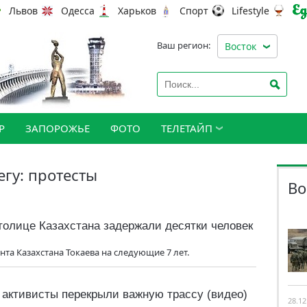
Львов
Одесса
Харьков
Спорт
Lifestyle
Ваш регион:
Восток
Р
ЗАПОРОЖЬЕ
ФОТО
ТЕЛЕТАЙП
егу: протесты
Во
столице Казахстана задержали десятки человек
та Казахстана Токаева на следующие 7 лет.
активисты перекрыли важную трассу (видео)
28.12