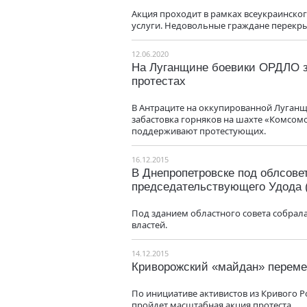
Акция проходит в рамках всеукраинск
услуги. Недовольные граждане перекры
12.06.2020
На Луганщине боевики ОРДЛО з
протестах
В Антраците на оккупированной Луганщ
забастовка горняков на шахте «Комсом
поддерживают протестующих.
16.12.2015
В Днепропетровске под облсове
председательствующего Удода
Под зданием областного совета собрал
властей.
14.12.2015
Криворожский «майдан» переме
По инициативе активистов из Кривого Р
пройдет масштабная акция протеста.