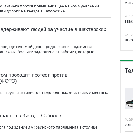
маг
ого митинга против повышения цен на коммунальные
ли дороги на въезде в Запорожье.
28.12
эва
адерживают людей за участие в шахтерских
28.12
инф
ине, где седьмой день продолжается подземная
ольская», боевики задерживают рабочих, которые
Те
том проходит протест против
 (ФОТО)
ась группа активистов, недовольных действиями местных
щается в Киев, – Соболев
10:59
соп
ога под зданием украинского парламента в столице