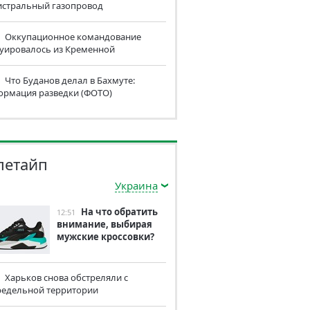
истральный газопровод
Оккупационное командование
куировалось из Кременной
Что Буданов делал в Бахмуте:
ормация разведки (ФОТО)
летайп
Украина
На что обратить
12:51
внимание, выбирая
мужские кроссовки?
Харьков снова обстреляли с
редельной территории