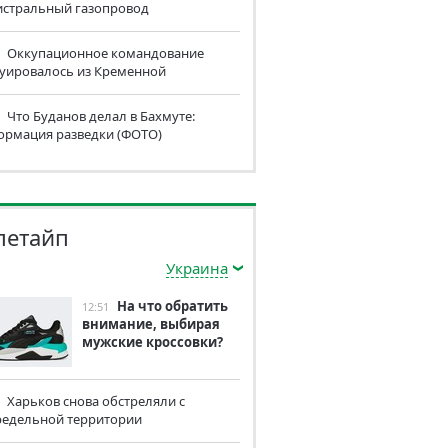
истральный газопровод
Оккупационное командование
куировалось из Кременной
Что Буданов делал в Бахмуте:
ормация разведки (ФОТО)
летайп
Украина
На что обратить
12:51
внимание, выбирая
мужские кроссовки?
Харьков снова обстреляли с
редельной территории