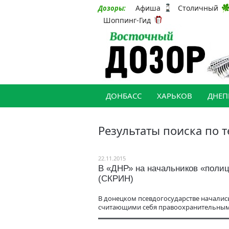
Афиша
Столичный
Дозоры:
Шоппинг-Гид
ДОНБАСС
ХАРЬКОВ
ДНЕП
Результаты поиска по т
22.11.2015
В «ДНР» на начальников «полиц
(СКРИН)
В донецком псевдогосударстве начали
считающими себя правоохранительным