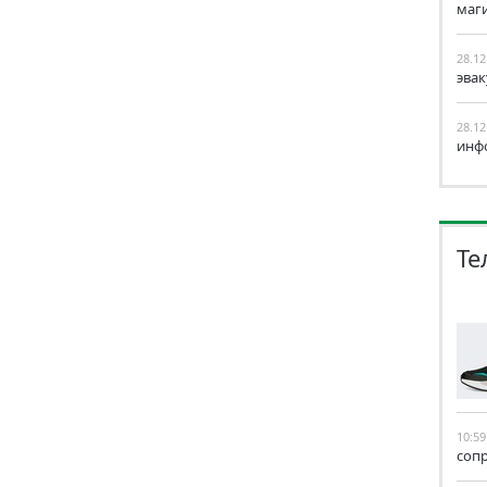
маг
28.12
эва
28.12
инф
Те
10:59
соп