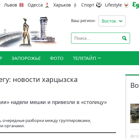
Львов
Одесса
Харьков
Спорт
Lifestyle
Ваш регион:
Восток
Р
ЗАПОРОЖЬЕ
ФОТО
ТЕЛЕТАЙП
егу: новости харцызска
Во
ии» надели мешки и привезли в «столицу»
сь очередные разборки между группировками,
и органами.
28.12