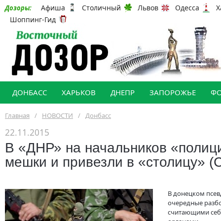
Афиша
Столичный
Львов
Одесса
Х
Дозоры:
Шоппинг-Гид
ДОНБАСС
ХАРЬКОВ
ДНЕПР
ЗАПОРОЖЬЕ
Ф
Главная
/
НОВОСТИ
/
Донбасс
22.11.2015
В «ДНР» на начальников «полиц
мешки и привезли в «столицу» 
В донецком псев
очередные разб
считающими себ