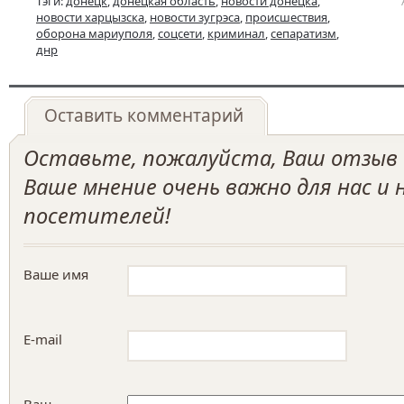
Тэги:
донецк
,
донецкая область
,
новости донецка
,
новости харцызска
,
новости зугрэса
,
происшествия
,
оборона мариуполя
,
соцсети
,
криминал
,
сепаратизм
,
днр
Оставить комментарий
Оставьте, пожалуйста, Ваш отзыв о
Ваше мнение очень важно для нас и
посетителей!
Ваше имя
E-mail