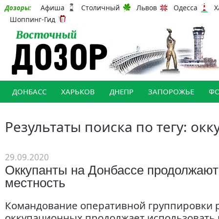
Афиша
Столичный
Львов
Одесса
Х
Дозоры:
Шоппинг-Гид
ДОНБАСС
ХАРЬКОВ
ДНЕПР
ЗАПОРОЖЬЕ
Ф
Результаты поиска по тегу: ок
29.09.2020
Оккупанты на Донбассе продолжают
местность
Командование оперативной группировки р
оккупационных продолжает использовать