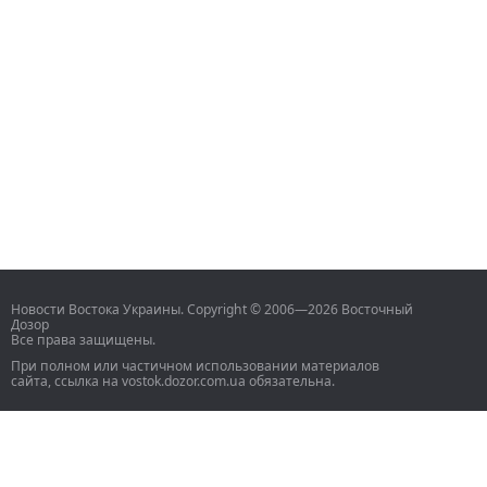
Новости Востока Украины. Copyright © 2006—2026 Восточный
Дозор
Все права защищены.
При полном или частичном использовании материалов
сайта, ссылка на vostok.dozor.com.ua обязательна.