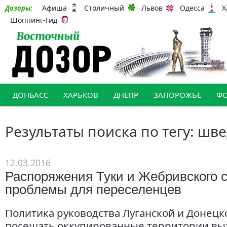
Афиша
Столичный
Львов
Одесса
Х
Дозоры:
Шоппинг-Гид
ДОНБАСС
ХАРЬКОВ
ДНЕПР
ЗАПОРОЖЬЕ
Ф
Результаты поиска по тегу: шв
12.03.2016
Распоряжения Туки и Жебривского 
проблемы для переселенцев
Политика руководства Луганской и Донецк
посещать оккупированные территории вы