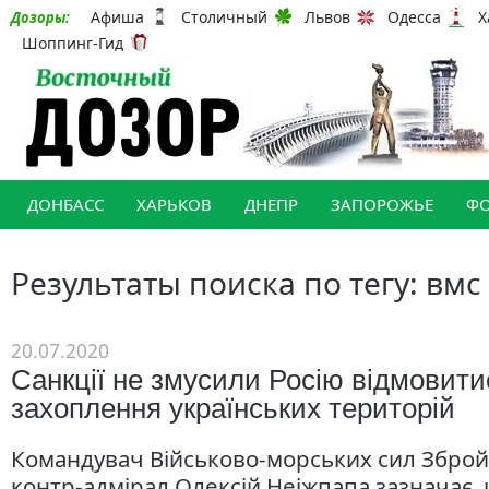
Афиша
Столичный
Львов
Одесса
Х
Дозоры:
Шоппинг-Гид
ДОНБАСС
ХАРЬКОВ
ДНЕПР
ЗАПОРОЖЬЕ
Ф
Результаты поиска по тегу: вмс
20.07.2020
Санкції не змусили Росію відмовити
захоплення українських територій
Командувач Військово-морських сил Зброй
контр-адмірал Олексій Неіжпапа зазначає,