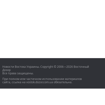
Новости Востока Украины. Copyright © 2006—2026 Восточный
Дозор
Все права защищены.
При полном или частичном использовании материалов
сайта, ссылка на vostok.dozor.com.ua обязательна.