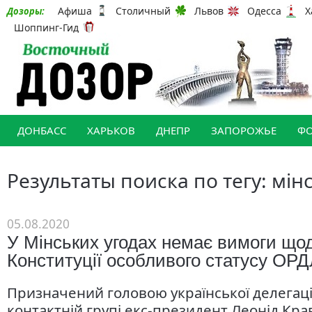
Афиша
Столичный
Львов
Одесса
Х
Дозоры:
Шоппинг-Гид
ДОНБАСС
ХАРЬКОВ
ДНЕПР
ЗАПОРОЖЬЕ
Ф
Результаты поиска по тегу: мінс
05.08.2020
У Мінських угодах немає вимоги щод
Конституції особливого статусу ОР
Призначений головою української делегаці
контактній групі екс-президент Леонід Кра