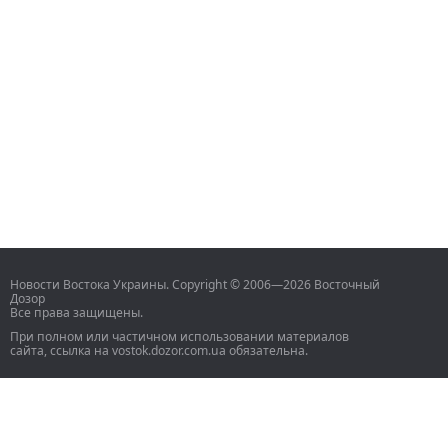
Новости Востока Украины. Copyright © 2006—2026 Восточный
Дозор
Все права защищены.
При полном или частичном использовании материалов
сайта, ссылка на vostok.dozor.com.ua обязательна.