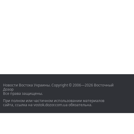
Новости Востока Украины. Copyright © 2006—2026 Восточный
Дозор
Все права защищены.
При полном или частичном использовании материалов
сайта, ссылка на vostok.dozor.com.ua обязательна.