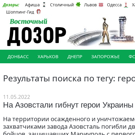
Афиша
Столичный
Львов
Одесса
Х
Дозоры:
Шоппинг-Гид
ДОНБАСС
ХАРЬКОВ
ДНЕПР
ЗАПОРОЖЬЕ
Ф
Результаты поиска по тегу: ге
11.05.2022
На Азовстали гибнут герои Украины
На территории осажденного и уничтожаем
захватчиками завода Азовсталь погибли д
бойцов, защищавших Мариуполь с первого