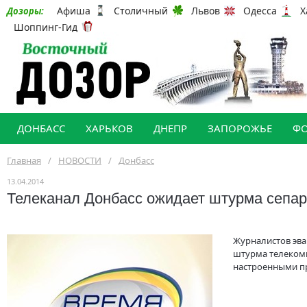
Афиша
Столичный
Львов
Одесса
Х
Дозоры:
Шоппинг-Гид
ДОНБАСС
ХАРЬКОВ
ДНЕПР
ЗАПОРОЖЬЕ
Ф
Главная
/
НОВОСТИ
/
Донбасс
13.04.2014
Телеканал Донбасс ожидает штурма сепар
Журналистов эва
штурма телеком
настроенными п