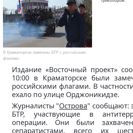
триколором.
В Краматорске замечены БТР с российскими
флагами
Издание «Восточный проект» соо
10:00 в Краматорске были заме
российскими флагами. В частност
ехало по улице Орджоникидзе.
Журналисты "
Острова
" сообщают: э
БТР, участвующие в антитерр
операции. Они были захваче
сепаратистами, всего их шес