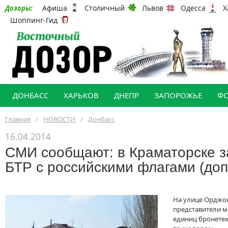
Афиша
Столичный
Львов
Одесса
Х
Дозоры:
Шоппинг-Гид
ДОНБАСС
ХАРЬКОВ
ДНЕПР
ЗАПОРОЖЬЕ
Ф
Главная
/
НОВОСТИ
/
Донбасс
16.04.2014
СМИ сообщают: в Краматорске 
БТР с российскими флагами (доп
На улице Орджон
представители м
единиц бронетех