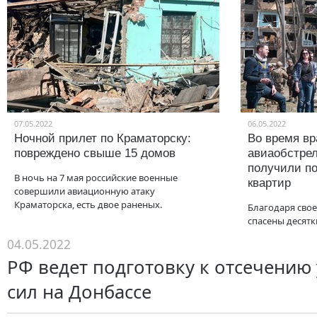
07.05.2022
06.05.2022
Ночной прилет по Краматорску:
Во время вр
повреждено свыше 15 домов
авиаобстрел
получили п
В ночь на 7 мая российские военные
квартир
совершили авиационную атаку
Краматорска, есть двое раненых.
Благодаря сво
спасены десятк
04.05.2022
РФ ведет подготовку к отсечению
сил на Донбассе