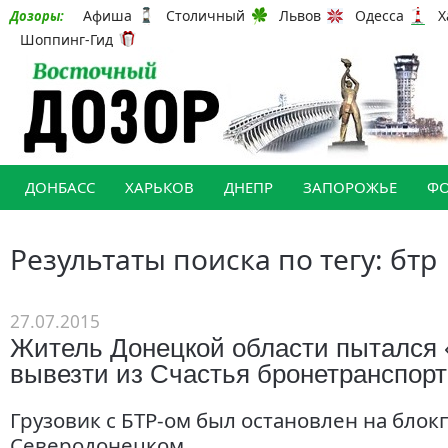
Афиша
Столичный
Львов
Одесса
Х
Дозоры:
Шоппинг-Гид
ДОНБАСС
ХАРЬКОВ
ДНЕПР
ЗАПОРОЖЬЕ
Ф
Результаты поиска по тегу: бтр
27.07.2015
Житель Донецкой области пытался 
вывезти из Счастья бронетранспор
Грузовик с БТР-ом был остановлен на блок
Северодонецком.