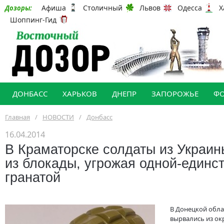
Афиша
Столичный
Львов
Одесса
Х
Дозоры:
Шоппинг-Гид
ДОНБАСС
ХАРЬКОВ
ДНЕПР
ЗАПОРОЖЬЕ
Ф
Главная
/
НОВОСТИ
/
Донбасс
16.04.2014
В Краматорске солдаты из Украи
из блокады, угрожая одной-единс
гранатой
В Донецкой обла
вырвались из ок