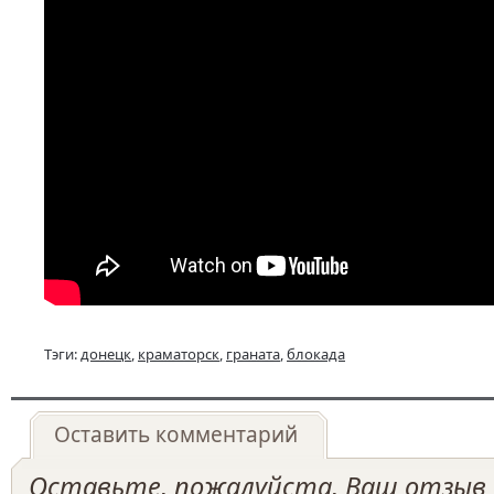
Тэги:
донецк
,
краматорск
,
граната
,
блокада
Оставить комментарий
Оставьте, пожалуйста, Ваш отзыв о