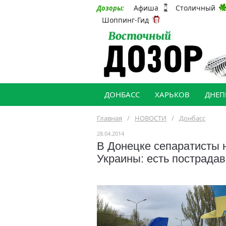
Афиша
Столичный
Дозоры:
Шоппинг-Гид
ДОНБАСС
ХАРЬКОВ
ДНЕП
Главная
/
НОВОСТИ
/
Донбасс
28.04.2014
В Донецке сепаратисты 
Украины: есть пострад