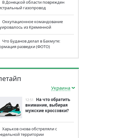
В Донецкой области поврежден
истральный газопровод
Оккупационное командование
куировалось из Кременной
Что Буданов делал в Бахмуте:
ормация разведки (ФОТО)
летайп
Украина
На что обратить
12:51
внимание, выбирая
мужские кроссовки?
Харьков снова обстреляли с
редельной территории