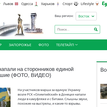
Львов
Одесса
Харьков
Спорт
Lifestyle
Ваш регион:
Восток
Р
ЗАПОРОЖЬЕ
ФОТО
ТЕЛЕТАЙП
Во
напали на сторонников единой
авшие (ФОТО, ВИДЕО)
На участников марша за единую Украину
возле РСК «Олимпийский» в Донецке напали
люди в камуфляже и с битами. Слышны звуки,
похожие на выстрелы, и какие-то взрывы.