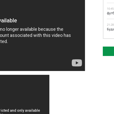
10:45
фут
21:28
Буд