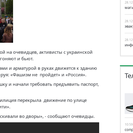
28.12
маг
28.12
эва
28.12
инф
ой на очевидцев, активисты с украинской
гоняют и бьют.
ми и арматурой в руках движется к зданию
Те
руя: «Фашизм не пройдет» и «Россия».
ку и начали требовать предъявить паспорт,
Милиция перекрыла движение по улице
ити».
аскивали во дворы», - сообщают очевидцы.
10:59
соп