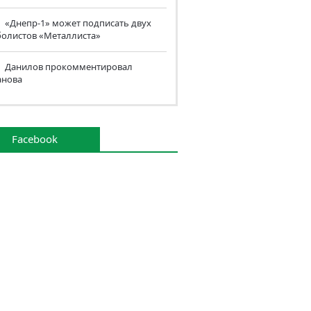
«Днепр-1» может подписать двух
болистов «Металлиста»
Данилов прокомментировал
анова
Facebook