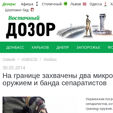
Афиша
Столичный
Львов
Одесса
Х
Дозоры:
Шоппинг-Гид
ДОНБАСС
ХАРЬКОВ
ДНЕПР
ЗАПОРОЖЬЕ
Ф
Главная
/
НОВОСТИ
/
Донбасс
30.05.2014
На границе захвачены два микро
оружием и банда сепаратистов
Украинские пог
сепаратистов, к
границу оружие.