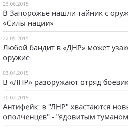
23.06.2015
В Запорожье нашли тайник с ору
«Силы нации»
22.05.2015
Любой бандит в «ДНР» может узак
оружие
03.04.2015
В «ЛНР» разоружают отряд боевик
30.03.2015
Антифейк: в "ЛНР" хвастаются но
ополченцев" - "ядовитым туманом