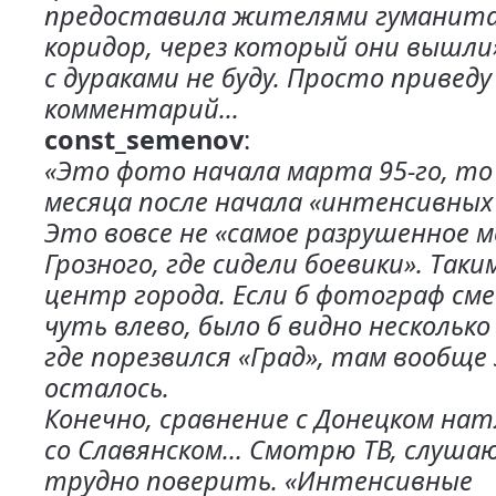
предоставила жителями гуманит
коридор, через который они вышли»
с дураками не буду. Просто приведу
комментарий...
const_semenov
:
«Это фото начала марта 95-го, то 
месяца после начала «интенсивных
Это вовсе не «самое разрушенное 
Грозного, где сидели боевики». Таки
центр города. Если б фотограф см
чуть влево, было б видно несколько
где порезвился «Град», там вообще 
осталось.
Конечно, сравнение с Донецком нат
со Славянском… Смотрю ТВ, слушаю
трудно поверить. «Интенсивные