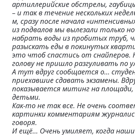
артиллерийские обстрелы, гаубиц
– и так в течение нескольких недель.
м, сразу после начала «интенсивны
из подвалов мы вылезали только н
набрать воды из пробитых труб, 
разыскать еды в покинутых кварти
это чтоб спастись от снайперов. Н
голову не пришло разгуливать по у
А тут вдруг сообщается о… студе
приехавшие сдавать экзамены. Вдр
показывается митинг на площади,
детьми.
Как-то не так все. Не очень соот
картинки комментариям журналис
говоря.
И ещё… Очень умиляет, когда наши