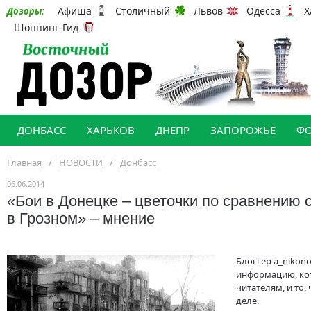
Афиша
Столичный
Львов
Одесса
Х
Дозоры:
Шоппинг-Гид
ДОНБАСС
ХАРЬКОВ
ДНЕПР
ЗАПОРОЖЬЕ
Ф
Главная
/
НОВОСТИ
/
Донбасс
06.06.2014
«Бои в Донецке – цветочки по сравнению с
в Грозном» – мнение
Блоггер a_nikon
информацию, ко
читателям, и то,
деле.