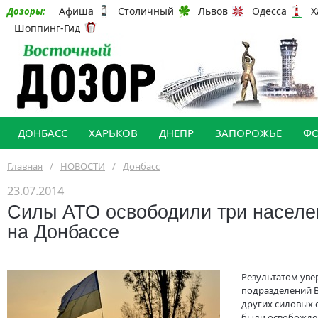
Афиша
Столичный
Львов
Одесса
Х
Дозоры:
Шоппинг-Гид
ДОНБАСС
ХАРЬКОВ
ДНЕПР
ЗАПОРОЖЬЕ
Ф
Главная
/
НОВОСТИ
/
Донбасс
23.07.2014
Силы АТО освободили три населе
на Донбассе
Результатом уве
подразделений 
других силовых 
были освобожде