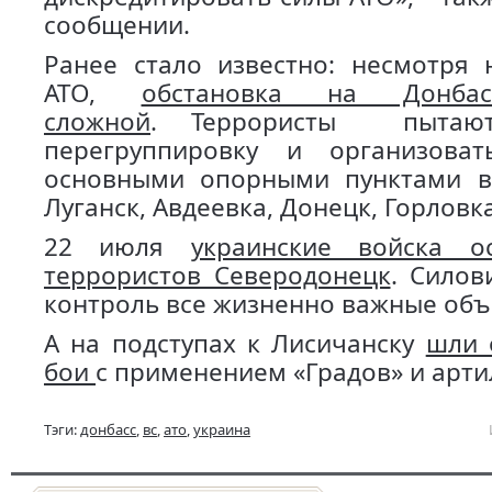
сообщении.
Ранее стало известно: несмотря 
АТО,
обстановка на Донбас
сложной
. Террористы пытают
перегруппировку и организова
основными опорными пунктами в 
Луганск, Авдеевка, Донецк, Горловка
22 июля
украинские войска о
террористов Северодонецк
. Силов
контроль все жизненно важные объ
А на подступах к Лисичанску
шли 
бои
с применением «Градов» и арти
Тэги:
донбасс
,
вс
,
ато
,
украина