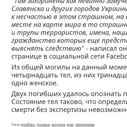
"
Там захоронены как невинно заму
Славянска и других городов Украин
к несчастью в этом страшном, н
месте на карте мира в то страшно
и трупы террористов, имена, нац
гражданство которых еще предс
выяснять следствию
" - написал о
странице в социальной сети Facebo
Из общей могилы на данный моме
четырнадцать тел, из них тринадц
одно женское.
Двух погибших удалось опознать п
Состояние тел таково, что опреде
смерти без экспертизы невозможн
Тэги:
донбасс
,
донецк
,
могила
,
днр
,
терроризм