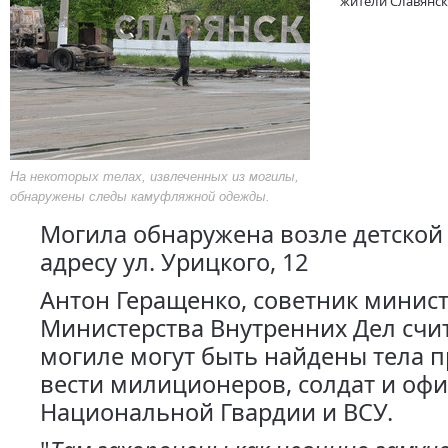
жители Славянск
На некоторых телах, извлеченных из могилы,
обнаружены следы камуфляжной одежды.
Могила обнаружена возле детской
адресу ул. Урицкого, 12
Антон Геращенко, советник минис
Министерства Внутренних Дел счит
могиле могут быть найдены тела 
вести милиционеров, солдат и оф
Национальной Гвардии и ВСУ.