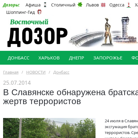
Афиша
Столичный
Львов
Одесса
Х
Дозоры:
Шоппинг-Гид
ДОНБАСС
ХАРЬКОВ
ДНЕПР
ЗАПОРОЖЬЕ
Ф
Главная
/
НОВОСТИ
/
Донбасс
25.07.2014
В Славянске обнаружена братск
жертв террористов
24 июля в Славя
эксгумация брат
террористов. Ср