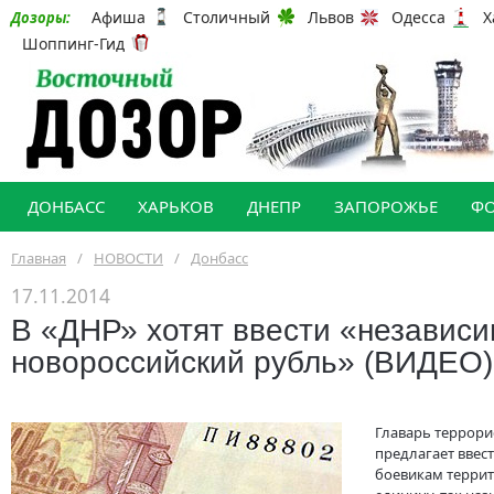
Афиша
Столичный
Львов
Одесса
Х
Дозоры:
Шоппинг-Гид
ДОНБАСС
ХАРЬКОВ
ДНЕПР
ЗАПОРОЖЬЕ
Ф
Главная
/
НОВОСТИ
/
Донбасс
17.11.2014
В «ДНР» хотят ввести «независ
новороссийский рубль» (ВИДЕО)
Главарь террори
предлагает ввес
боевикам терри