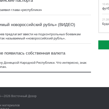
аинские паспорта
10:45
фут
 заявил глава «республики»
21:28
Буд
симый новороссийский рубль» (ВИДЕО)
рев предлагает ввести на подконтрольных боевикам
так называемый «новороссийский рубль».
ке появилась собственная валюта
у Донецкой Народной Республики. Что интересно, знак
атан.
06—2026 Восточный Дозор
и материалов
тельна.