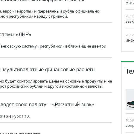
маг
и, евро «Гейропы» и "деревянный рубль официально
ной республики» наряду с гривной.
28.12
эва
истемы «ЛНР»
28.12
инф
банковскую систему «республики» в ближайшие две-три
Те
ы мультивалютные финансовые расчеты
но будет контролировать цены на основные продукты и не
рот российских рублей и другой иностранной валюты.
водят свою валюту – «Расчетный знак»
ка же курс 1:10.
10:59
соп