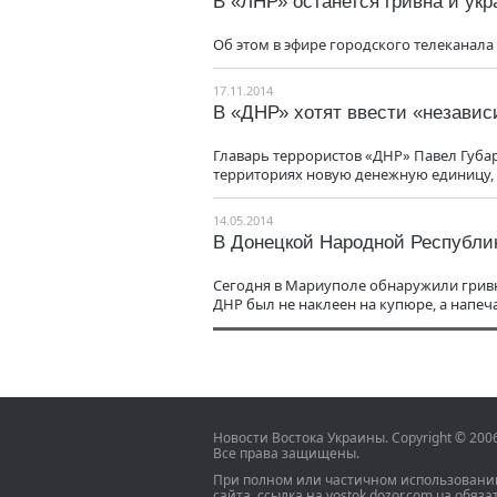
В «ЛНР» останется гривна и укр
Об этом в эфире городского телеканала
17.11.2014
В «ДНР» хотят ввести «незави
Главарь террористов «ДНР» Павел Губа
территориях новую денежную единицу, 
14.05.2014
В Донецкой Народной Республи
Сегодня в Мариуполе обнаружили гривн
ДНР был не наклеен на купюре, а напеч
Новости Востока Украины. Copyright © 20
Все права защищены.
При полном или частичном использовани
сайта, ссылка на vostok.dozor.com.ua обяза