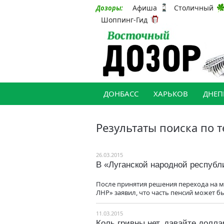
Афиша
Столичный
Дозоры:
Шоппинг-Гид
ДОНБАСС
ХАРЬКОВ
ДНЕП
Результаты поиска по т
26.03.2015
В «Луганской народной республ
После принятия решения перехода на м
ЛНР» заявил, что часть пенсий может б
11.03.2015
Коль гривны нет, давайте долл