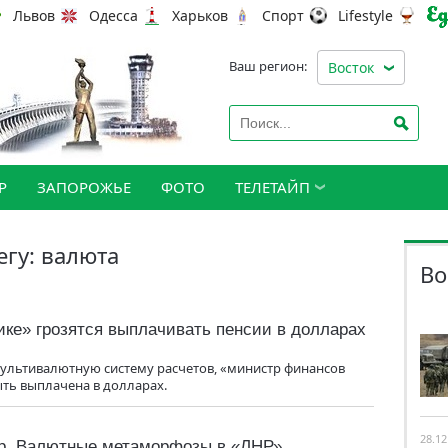
Львов
Одесса
Харьков
Спорт
Lifestyle
Ваш регион:
Восток
Р
ЗАПОРОЖЬЕ
ФОТО
ТЕЛЕТАЙП
егу: валюта
Во
ике» грозятся выплачивать пенсии в долларах
ультивалютную систему расчетов, «министр финансов
ыть выплачена в долларах.
28.12
ар. Валютные метаморфозы в «ЛНР»