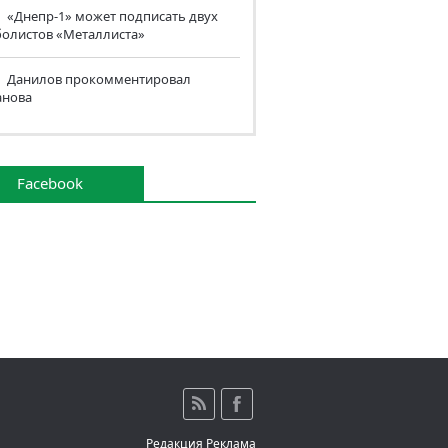
«Днепр-1» может подписать двух
болистов «Металлиста»
Данилов прокомментировал
анова
Facebook
Редакция
Реклама