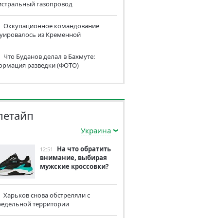
истральный газопровод
Оккупационное командование
куировалось из Кременной
Что Буданов делал в Бахмуте:
ормация разведки (ФОТО)
летайп
Украина
На что обратить
12:51
внимание, выбирая
мужские кроссовки?
Харьков снова обстреляли с
редельной территории