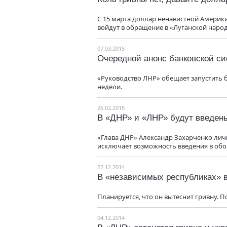
С 15 марта доллар ненавистной Америк
войдут в обращение в «Луганской народ
07.03.2015
Очередной анонс банковской с
«Руководство ЛНР» обещает запустить 
недели.
26.02.2015
В «ДНР» и «ЛНР» будут введен
«Глава ДНР» Александр Захарченко лич
исключает возможность введения в обо
22.12.2014
В «независимых республиках» в
Планируется, что он вытеснит гривну. По
04.12.2014