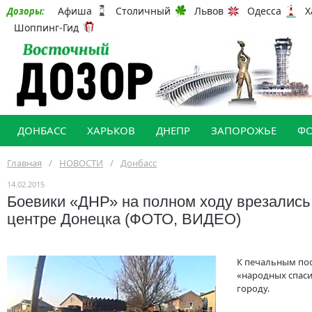
Афиша
Столичный
Львов
Одесса
Х
Дозоры:
Шоппинг-Гид
ДОНБАСС
ХАРЬКОВ
ДНЕПР
ЗАПОРОЖЬЕ
Ф
Главная
/
НОВОСТИ
/
Донбасс
14.02.2015
Боевики «ДНР» на полном ходу врезались 
центре Донецка (ФОТО, ВИДЕО)
К печальным по
«народных спаси
городу.