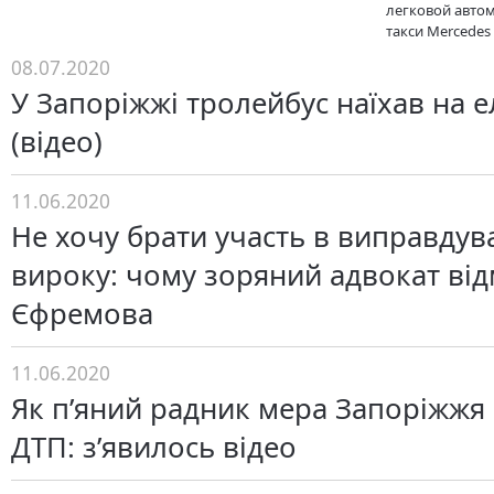
легковой авто
такси Mercedes S
08.07.2020
У Запоріжжі тролейбус наїхав на 
(відео)
11.06.2020
Не хочу брати участь в виправду
вироку: чому зоряний адвокат від
Єфремова
11.06.2020
Як п’яний радник мера Запоріжжя
ДТП: з’явилось відео