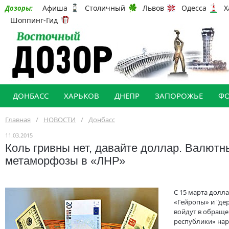
Афиша
Столичный
Львов
Одесса
Х
Дозоры:
Шоппинг-Гид
ДОНБАСС
ХАРЬКОВ
ДНЕПР
ЗАПОРОЖЬЕ
Ф
Главная
/
НОВОСТИ
/
Донбасс
11.03.2015
Коль гривны нет, давайте доллар. Валютн
метаморфозы в «ЛНР»
С 15 марта долл
«Гейропы» и "д
войдут в обраще
республики» нар