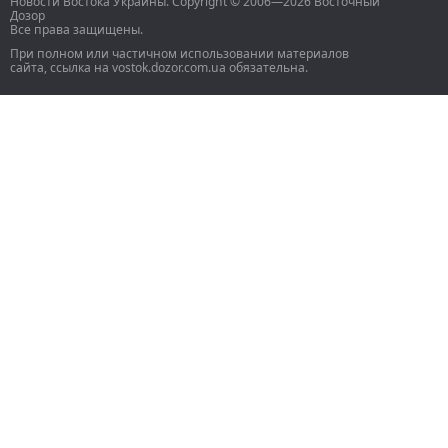
Новости Востока Украины. Copyright © 2006—2026 Восточный
Дозор
Все права защищены.
При полном или частичном использовании материалов
сайта, ссылка на vostok.dozor.com.ua обязательна.