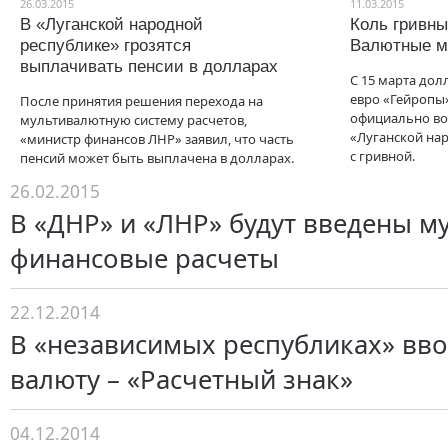
26.03.2015
11.03.2015
В «Луганской народной
Коль гривны
республике» грозятся
Валютные м
выплачивать пенсии в долларах
С 15 марта дол
евро «Гейропы
После принятия решения перехода на
официально во
мультивалютную систему расчетов,
«Луганской на
«министр финансов ЛНР» заявил, что часть
с гривной.
пенсий может быть выплачена в долларах.
26.02.2015
В «ДНР» и «ЛНР» будут введены 
финансовые расчеты
22.12.2014
В «независимых республиках» вво
валюту – «Расчетный знак»
04.12.2014