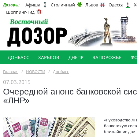
Афиша
Столичный
Львов
Одесса
Х
Дозоры:
Шоппинг-Гид
ДОНБАСС
ХАРЬКОВ
ДНЕПР
ЗАПОРОЖЬЕ
Ф
Главная
/
НОВОСТИ
/
Донбасс
07.03.2015
Очередной анонс банковской си
«ЛНР»
«Руководство ЛН
банковскую сист
ближайшие две-т