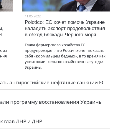
11.05.2022
Polotico: ЕС хочет помочь Украине
ы,
наладить экспорт продовольствия
Н
в обход блокады Черного моря
Глава фермерского хозяйства ЕС
х из
предупреждает, что Россия хочет показать
ения
себя «кормильцем бедных», в то время как
уничтожает сельскохозяйственные угодья
Украины.
вать антироссийские нефтяные санкции ЕС
вали программу восстановления Украины
к глав ЛНР и ДНР