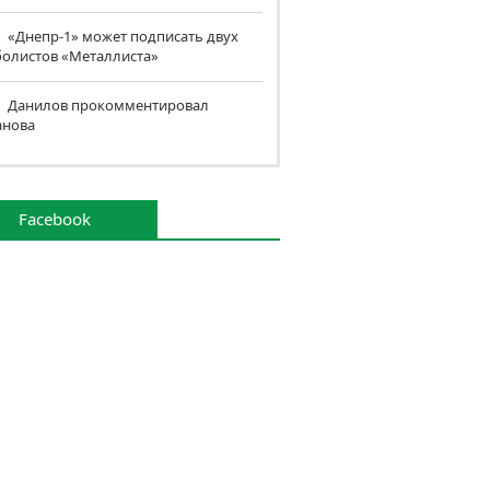
«Днепр-1» может подписать двух
болистов «Металлиста»
Данилов прокомментировал
анова
Facebook