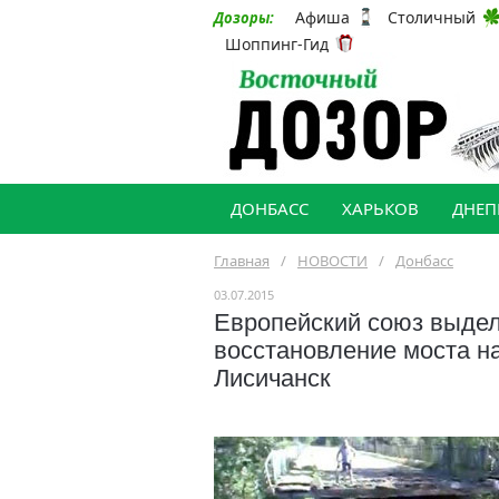
Афиша
Столичный
Дозоры:
Шоппинг-Гид
ДОНБАСС
ХАРЬКОВ
ДНЕП
Главная
/
НОВОСТИ
/
Донбасс
03.07.2015
Европейский союз выдел
восстановление моста н
Лисичанск