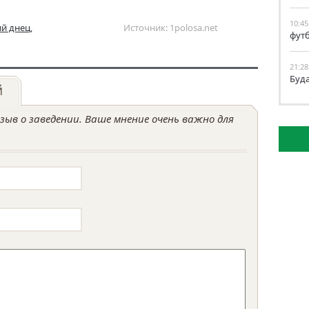
10:45
ий днец
,
Источник: 1polosa.net
фут
21:28
Буд
й
ыв о заведении. Ваше мнение очень важно для