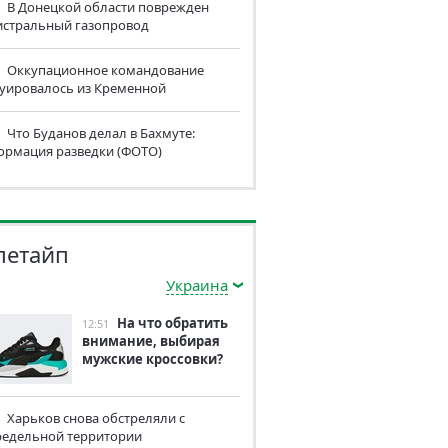
В Донецкой области поврежден
истральный газопровод
Оккупационное командование
куировалось из Кременной
Что Буданов делал в Бахмуте:
ормация разведки (ФОТО)
летайп
Украина
На что обратить
12:51
внимание, выбирая
мужские кроссовки?
Харьков снова обстреляли с
редельной территории