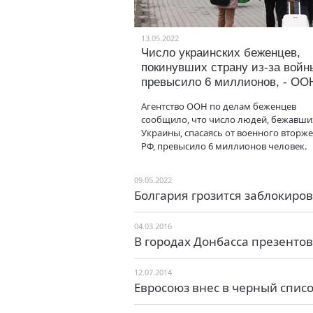
13.05.2022
Число украинских беженцев,
покинувших страну из-за войн
превысило 6 миллионов, - ОО
Агентство ООН по делам беженцев
сообщило, что число людей, бежавши
Украины, спасаясь от военного вторж
РФ, превысило 6 миллионов человек.
09.05.2022
Болгария грозится заблокиро
04.03.2016
В городах Донбасса презенто
12.07.2014
Евросоюз внес в черный списо