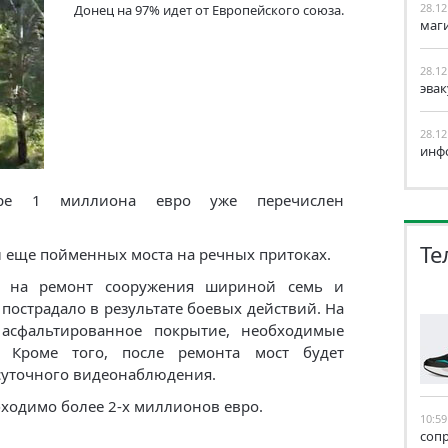
28.12
Донец на 97% идет от Европейского союза.
маг
28.12
эва
28.12
инф
ре 1 миллиона евро уже перечислен
Те
 еще пойменных моста на речных притоках.
т на ремонт сооружения шириной семь и
пострадало в результате боевых действий. На
 асфальтированное покрытие, необходимые
. Кроме того, после ремонта мост будет
суточного видеонаблюдения.
бходимо более 2-х миллионов евро.
10:59
соп