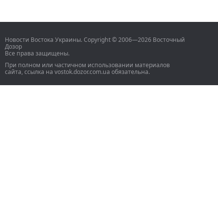
Новости Востока Украины. Copyright © 2006—2026 Восточный
Дозор
Все права защищены.
При полном или частичном использовании материалов
сайта, ссылка на vostok.dozor.com.ua обязательна.