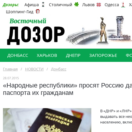
Афиша
Столичный
Львов
Одесса
Х
Дозоры:
Шоппинг-Гид
ДОНБАСС
ХАРЬКОВ
ДНЕПР
ЗАПОРОЖЬЕ
Ф
Главная
/
НОВОСТИ
/
Донбасс
28.07.2015
«Народные республики» просят Россию да
паспорта их гражданам
В «ДНР» и «ЛНР» 
выдавать все н
населению, вклю