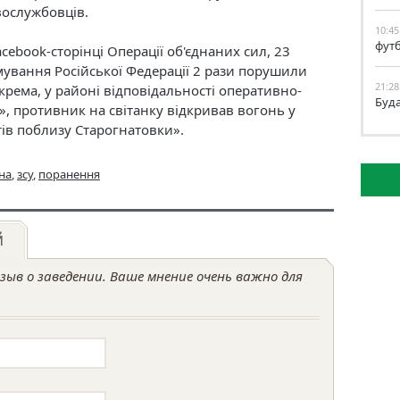
вослужбовців.
10:45
фут
cebook-сторінці Операції об'єднаних сил, 23
ування Російської Федерації 2 рази порушили
21:28
ема, у районі відповідальності оперативно-
Буд
», противник на світанку відкривав вогонь у
тів поблизу Старогнатовки».
на
,
зсу
,
поранення
й
ыв о заведении. Ваше мнение очень важно для