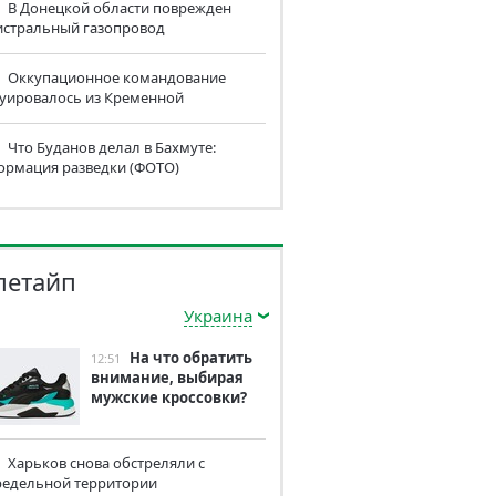
В Донецкой области поврежден
истральный газопровод
Оккупационное командование
куировалось из Кременной
Что Буданов делал в Бахмуте:
ормация разведки (ФОТО)
летайп
Украина
На что обратить
12:51
внимание, выбирая
мужские кроссовки?
Харьков снова обстреляли с
редельной территории