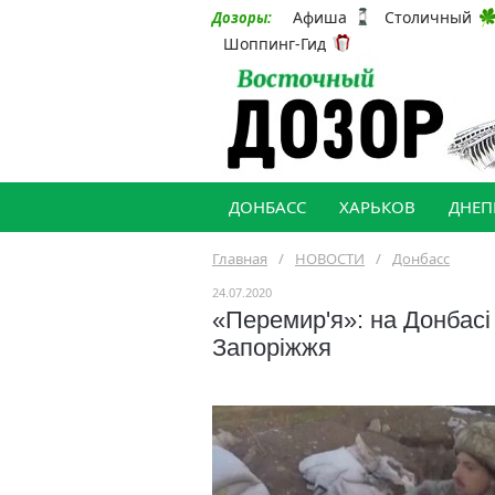
Афиша
Столичный
Дозоры:
Шоппинг-Гид
ДОНБАСС
ХАРЬКОВ
ДНЕП
Главная
/
НОВОСТИ
/
Донбасс
24.07.2020
«Перемир'я»: на Донбасі 
Запоріжжя