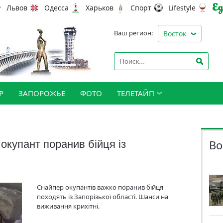
Львов
Одесса
Харьков
Спорт
Lifestyle
Ваш регион:
Восток
Р
ЗАПОРОЖЬЕ
ФОТО
ТЕЛЕТАЙП
Во
окупант поранив бійця із
Снайпер окупантів важко поранив бійця
походять із Запорізької області. Шанси на
виживання крихітні.