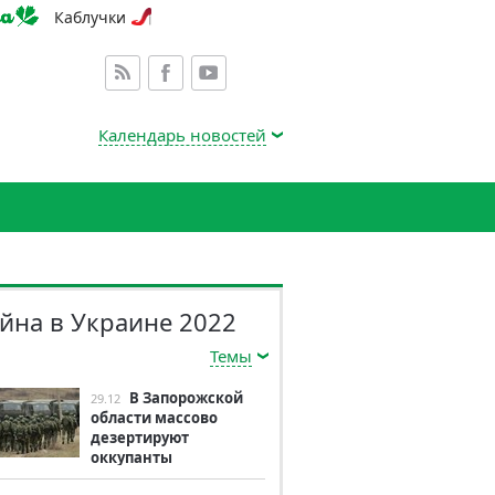
Каблучки
Календарь новостей
йна в Украине 2022
Темы
В Запорожской
29.12
области массово
дезертируют
оккупанты