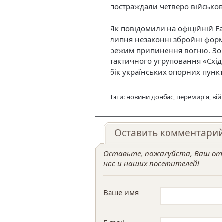
постраждали четверо військо
Як повідомили на офіційній Fa
липня незаконні збройні форм
режим припинення вогню. Зокр
тактичного угруповання «Схід
бік українських опорних пунк
Тэги:
новини донбас
,
перемир'я
,
вій
Оставить комментари
Оставьте, пожалуйста, Ваш отз
нас и наших посетителей!
Ваше имя