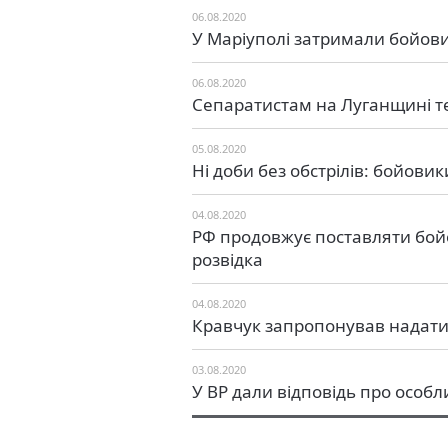
06.08.2020
У Маріуполі затримали бойов
06.08.2020
Сепаратистам на Луганщині т
05.08.2020
Ні доби без обстрілів: бойови
04.08.2020
РФ продовжує поставляти бойо
розвідка
04.08.2020
Кравчук запропонував надати 
03.08.2020
У ВР дали відповідь про особ