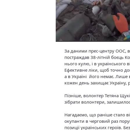
За даними прес-центру ООС, в 
постраждав 38-літній боєць К
нього кулю, і в українського
Ефективне ліки, щоб точно до
а в Україні його немає. Лише
кожен день захищає Україну, 
Пізніше, волонтер Тетяна Щук
зібрати волонтери, залишилося
Нагадаємо, що раніше стало ві
окупанти в черговий раз пор
позиції українських героїв. Бе