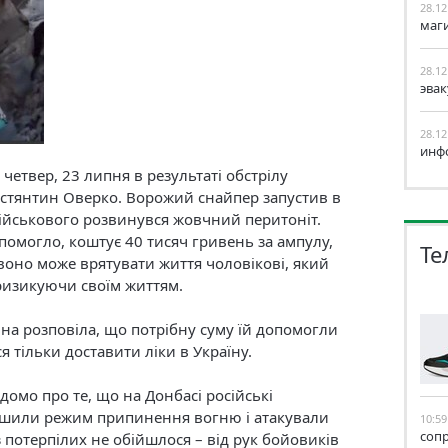
28.12
маг
28.12
эва
28.12
инф
четвер, 23 липня в результаті обстрілу
остянтин Оверко. Ворожий снайпер запустив в
 військового розвинувся жовчний перитоніт.
помогло, коштує 40 тисяч гривень за ампулу,
Те
 воно може врятувати життя чоловікові, який
ризикуючи своїм життям.
іна розповіла, що потрібну суму їй допомогли
 тільки доставити ліки в Україну.
домо про те, що на Донбасі російські
ушили режим припинення вогню і атакували
10:59
соп
з потерпілих не обійшлося – від рук бойовиків