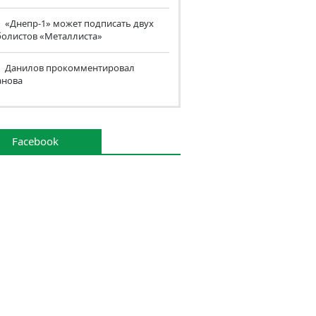
«Днепр-1» может подписать двух
болистов «Металлиста»
Данилов прокомментировал
анова
Facebook