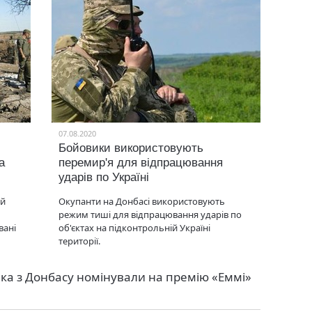
07.08.2020
Бойовики використовують
а
перемир'я для відпрацювання
ударів по Україні
ій
Окупанти на Донбасі використовують
режим тиші для відпрацювання ударів по
вані
об'єктах на підконтрольній Україні
території.
ка з Донбасу номінували на премію «Еммі»