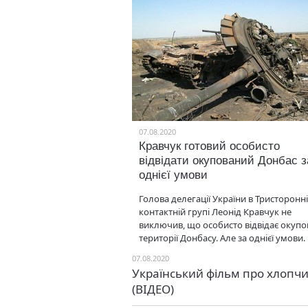
07.08.2020
Кравчук готовий особисто
відвідати окупований Донбас з
однієї умови
Голова делегації України в Тристоронн
контактній групі Леонід Кравчук не
виключив, що особисто відвідає окупо
території Донбасу. Але за однієї умови.
07.08.2020
Український фільм про хлопчи
(ВІДЕО)