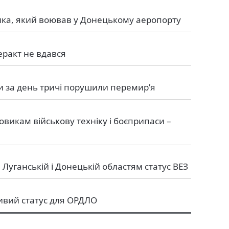
ика, який воював у Донецькому аеропорту
еракт не вдався
ки за день тричі порушили перемир’я
викам військову техніку і боєприпаси –
Луганській і Донецькій областям статус ВЕЗ
ливий статус для ОРДЛО