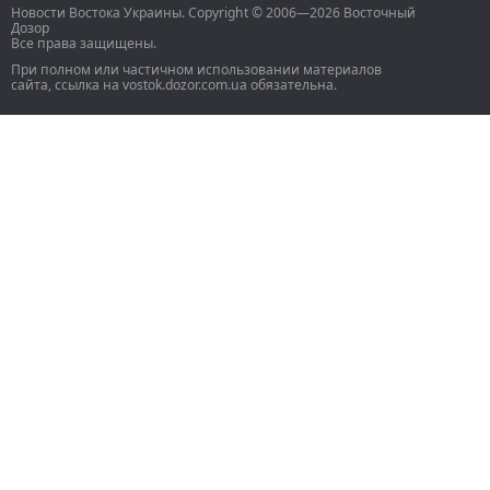
Новости Востока Украины. Copyright © 2006—2026 Восточный
Дозор
Все права защищены.
При полном или частичном использовании материалов
сайта, ссылка на vostok.dozor.com.ua обязательна.