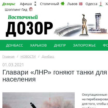
Афиша
Столичный
Львов
Одесса
Х
Дозоры:
Шоппинг-Гид
ДОНБАСС
ХАРЬКОВ
ДНЕПР
ЗАПОРОЖЬЕ
Ф
Главная
/
НОВОСТИ
/
Донбасс
01.03.2021
Главари «ЛНР» гоняют танки для
населения
Оккупационные 
на перебазирова
для того, чтобы 