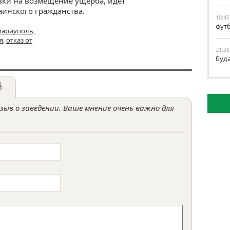
вки на возмещение ущерба, идет
аинского гражданства.
10:45
фут
мариуполь
,
я
,
отказ от
21:28
Буд
й
ыв о заведении. Ваше мнение очень важно для