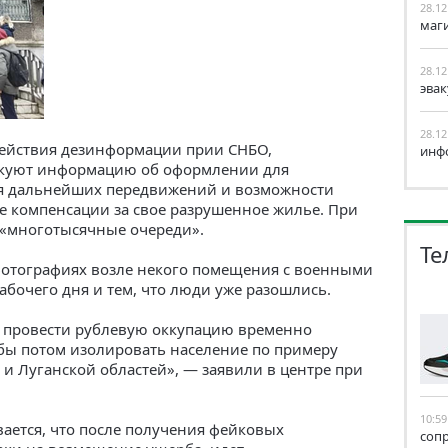
28.12
маг
28.12
эва
28.12
действия дезинформации прии СНБО,
инф
икуют информацию об оформлении для
я дальнейших передвижений и возможности
е компенсации за свое разрушенное жилье. При
 «многотысячные очереди».
Те
фотографиях возле некого помещения с военными
абочего дня и тем, что люди уже разошлись.
я провести рублевую оккупацию временно
бы потом изолировать население по примеру
и Луганской областей», — заявили в центре при
10:59
ается, что после получения фейковых
соп