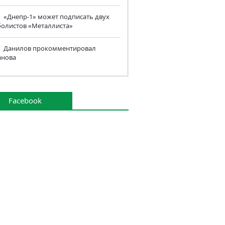
«Днепр-1» может подписать двух
болистов «Металлиста»
Данилов прокомментировал
анова
Facebook