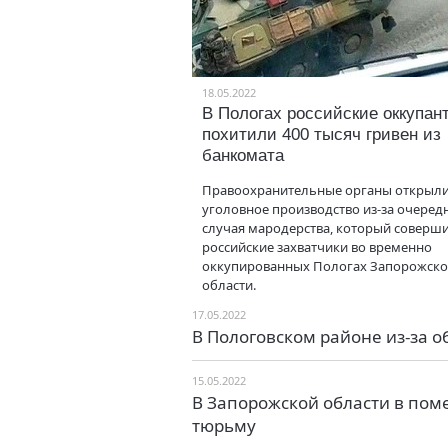
18.05.2022
В Пологах российские оккупан
похитили 400 тысяч гривен из
банкомата
Правоохранительные органы открыл
уголовное производство из-за очеред
случая мародерства, который соверш
российские захватчики во временно
оккупированных Пологах Запорожск
области.
17.05.2022
В Пологовском районе из-за 
15.05.2022
В Запорожской области в по
тюрьму