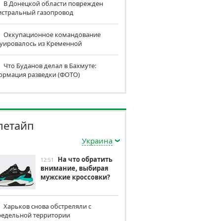
В Донецкой области поврежден
истральный газопровод
Оккупационное командование
куировалось из Кременной
Что Буданов делал в Бахмуте:
ормация разведки (ФОТО)
летайп
Украина
На что обратить
12:51
внимание, выбирая
мужские кроссовки?
Харьков снова обстреляли с
редельной территории