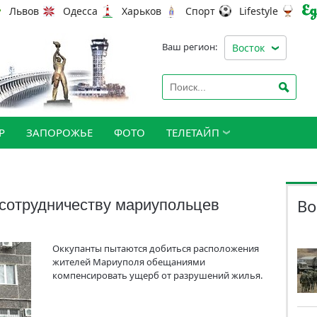
Львов
Одесса
Харьков
Спорт
Lifestyle
Ваш регион:
Восток
Р
ЗАПОРОЖЬЕ
ФОТО
ТЕЛЕТАЙП
Во
сотрудничеству мариупольцев
Оккупанты пытаются добиться расположения
жителей Мариуполя обещаниями
компенсировать ущерб от разрушений жилья.