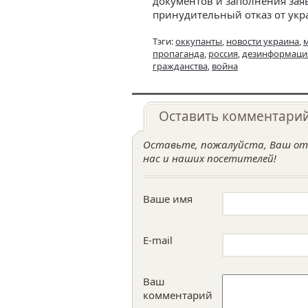
документов и заполнения зая
принудительный отказ от укр
Тэги:
оккупанты
,
новости украина
,
пропаганда
,
россия
,
дезинформаци
гражданства
,
война
Оставить комментари
Оставьте, пожалуйста, Ваш отз
нас и наших посетителей!
Ваше имя
E-mail
Ваш
комментарий