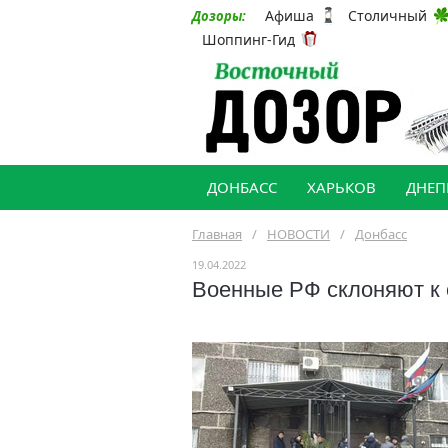
Афиша
Столичный
Дозоры:
Шоппинг-Гид
ДОНБАСС
ХАРЬКОВ
ДНЕП
Главная
/
НОВОСТИ
/
Донбасс
19.04.2022
Военные РФ склоняют к 