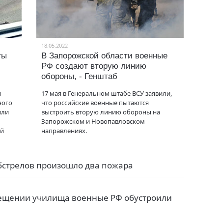
18.05.2022
ты
В Запорожской области военные
РФ создают вторую линию
обороны, - Генштаб
и
17 мая в Генеральном штабе ВСУ заявили,
ного
что российские военные пытаются
или
выстроить вторую линию обороны на
Запорожском и Новопавловском
ой
направлениях.
обстрелов произошло два пожара
мещении училища военные РФ обустроили