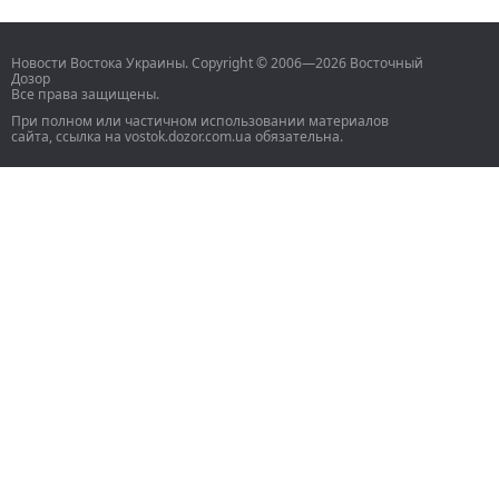
Новости Востока Украины. Copyright © 2006—2026 Восточный
Дозор
Все права защищены.
При полном или частичном использовании материалов
сайта, ссылка на vostok.dozor.com.ua обязательна.