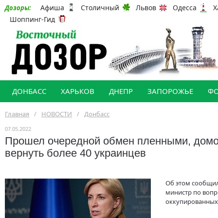
Афиша
Столичный
Львов
Одесса
Х
Дозоры:
Шоппинг-Гид
ДОНБАСС
ХАРЬКОВ
ДНЕПР
ЗАПОРОЖЬЕ
Ф
Главная
/
НОВОСТИ
/
Донбасс
07.05.2022
Прошел очередной обмен пленными, домо
вернуть более 40 украинцев
Об этом сообщи
министр по воп
оккупированных