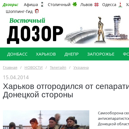
Афиша
Столичный
Львов
Одесса
Х
Дозоры:
Шоппинг-Гид
ДОНБАСС
ХАРЬКОВ
ДНЕПР
ЗАПОРОЖЬЕ
Ф
Главная
/
НОВОСТИ
/
Телетайп
/
Украина
15.04.2014
Харьков отгородился от сепарат
Донецкой стороны
Самооборона сел
антисепаратистс
Донецкой облас