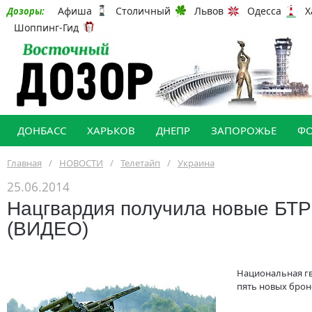
Афиша
Столичный
Львов
Одесса
Х
Дозоры:
Шоппинг-Гид
ДОНБАСС
ХАРЬКОВ
ДНЕПР
ЗАПОРОЖЬЕ
Ф
Главная
/
НОВОСТИ
/
Телетайп
/
Украина
25.06.2014
Нацгвардия получила новые БТ
(ВИДЕО)
Национальная г
пять новых брон