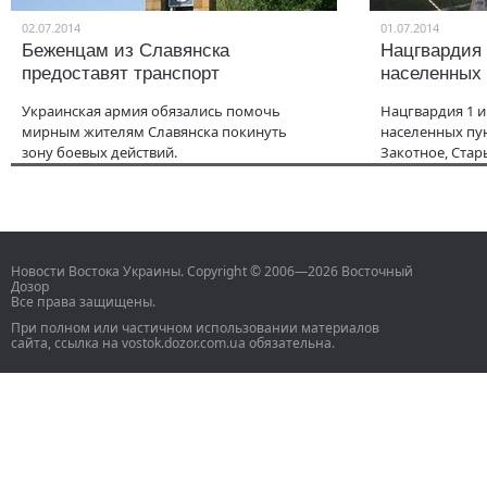
02.07.2014
01.07.2014
Беженцам из Славянска
Нацгвардия
предоставят транспорт
населенных 
Украинская армия обязались помочь
Нацгвардия 1 
мирным жителям Славянска покинуть
населенных пун
зону боевых действий.
Закотное, Стар
Новости Востока Украины. Copyright © 2006—2026 Восточный
Дозор
Все права защищены.
При полном или частичном использовании материалов
сайта, ссылка на vostok.dozor.com.ua обязательна.