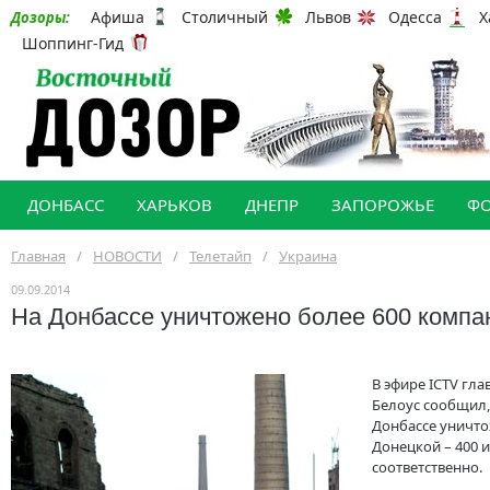
Афиша
Столичный
Львов
Одесса
Х
Дозоры:
Шоппинг-Гид
ДОНБАСС
ХАРЬКОВ
ДНЕПР
ЗАПОРОЖЬЕ
Ф
Главная
/
НОВОСТИ
/
Телетайп
/
Украина
09.09.2014
На Донбассе уничтожено более 600 комп
В эфире ICTV гл
Белоус сообщил,
Донбассе уничто
Донецкой – 400 
соответственно.