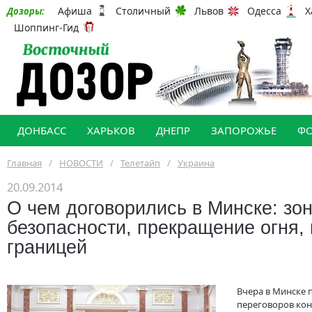
Афиша
Столичный
Львов
Одесса
Х
Дозоры:
Шоппинг-Гид
ДОНБАСС
ХАРЬКОВ
ДНЕПР
ЗАПОРОЖЬЕ
Ф
Главная
/
НОВОСТИ
/
Телетайп
/
Украина
20.09.2014
О чем договорились в Минске: зо
безопасности, прекращение огня, 
границей
Вчера в Минске 
переговоров кон