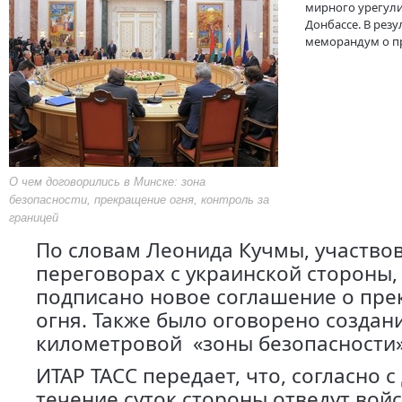
мирного урегули
Донбассе. В рез
меморандум о п
О чем договорились в Минске: зона
безопасности, прекращение огня, контроль за
границей
По словам Леонида Кучмы, участво
переговорах с украинской стороны,
подписано новое соглашение о пр
огня. Также было оговорено создани
километровой «зоны безопасности»
ИТАР ТАСС передает, что, согласно с
течение суток стороны отведут войс