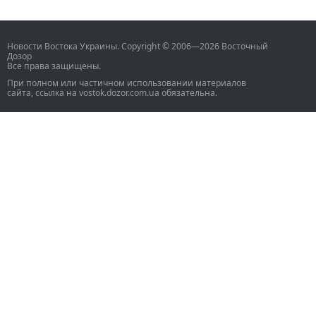
Новости Востока Украины. Copyright © 2006—2026 Восточный
Дозор
Все права защищены.
При полном или частичном использовании материалов
сайта, ссылка на vostok.dozor.com.ua обязательна.