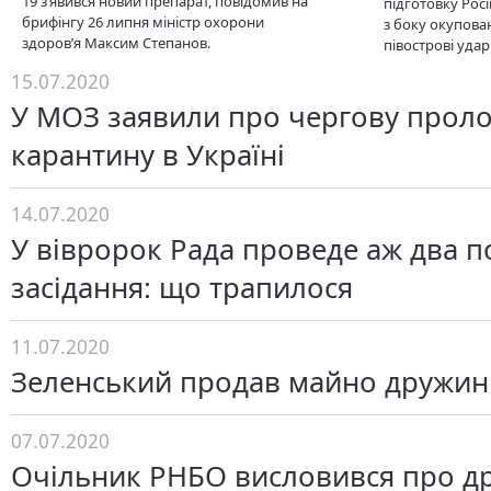
19 з’явився новий препарат, повідомив на
підготовку Росі
брифінгу 26 липня міністр охорони
з боку окупова
здоров’я Максим Степанов.
півострові уда
15.07.2020
У МОЗ заявили про чергову прол
карантину в Україні
14.07.2020
У вівророк Рада проведе аж два п
засідання: що трапилося
11.07.2020
Зеленський продав майно дружин
07.07.2020
Очільник РНБО висловився про д