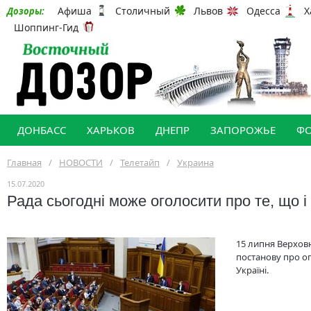
Афиша
Столичный
Львов
Одесса
Х
Дозоры:
Шоппинг-Гид
ДОНБАСС
ХАРЬКОВ
ДНЕПР
ЗАПОРОЖЬЕ
Ф
Главная
/
НОВОСТИ
/
Телетайп
/
Украина
15.07.2020
Рада сьогодні може оголосити про те, що і
15 липня Верхов
постанову про о
Україні.