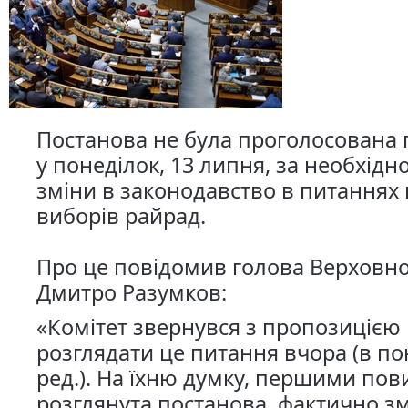
Постанова не була проголосована
у понеділок, 13 липня, за необхідн
зміни в законодавство в питаннях
виборів райрад.
Про це повідомив голова Верховно
Дмитро Разумков:
«Комітет звернувся з пропозицією 
розглядати це питання вчора (в по
ред.). На їхню думку, першими пов
розглянута постанова, фактично зм