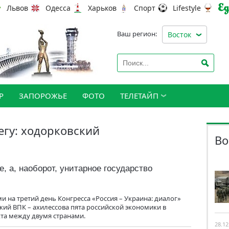
Львов
Одесса
Харьков
Спорт
Lifestyle
Ваш регион:
Восток
Р
ЗАПОРОЖЬЕ
ФОТО
ТЕЛЕТАЙП
егу: ходорковский
Во
, а, наоборот, унитарное государство
и на третий день Конгресса «Россия – Украина: диалог»
ский ВПК – ахилессова пята российской экономики в
та между двумя странами.
28.12