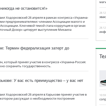
маг
никогда не остановится!»
28.12
эва
ил Ходорковский 26 апреля в рамках конгресса «Украина-
скими предпринимателями: членами Ассоциации малого и
-Ассоциации. Ключевой темой стала коррупция в органах
28.12
осточный Дозор» цитирует выступление Михаила
инф
ве: Термин федерализация затерт до
Те
, который принял участие в конгрессе «Украина-Россия:
ажно сохранить государственность.
рькове: У вас есть преимущество – у вас нет
ил Ходорковский 26 апреля в Харькове принял участие в
10:59
а котором рассуждал о необходимости построения
соп