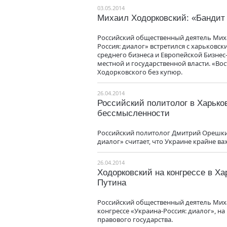
03.05.2014
Михаил Ходорковский: «Бандит 
Российский общественный деятель Миха
Россия: диалог» встретился с харьков
среднего бизнеса и Европейской Бизнес
местной и государственной власти. «В
Ходорковского без купюр.
26.04.2014
Российский политолог в Харько
бессмысленности
Российский политолог Дмитрий Орешкин
диалог» считает, что Украине крайне в
26.04.2014
Ходорковский на конгрессе в Ха
Путина
Российский общественный деятель Миха
конгрессе «Украина-Россия: диалог», н
правового государства.