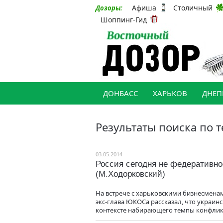
Афиша
Столичный
Дозоры:
Шоппинг-Гид
ДОНБАСС
ХАРЬКОВ
ДНЕП
Результаты поиска по т
03.05.2014
Россия сегодня не федеративное
(М.Ходорковский)
На встрече с харьковскими бизнесменам
экс-глава ЮКОСа рассказал, что украин
контексте набирающего темпы конфлик