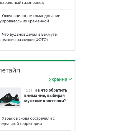
истральный газопровод
Оккупационное командование
куировалось из Кременной
Что Буданов делал в Бахмуте:
ормация разведки (ФОТО)
летайп
Украина
На что обратить
12:51
внимание, выбирая
мужские кроссовки?
Харьков снова обстреляли с
редельной территории